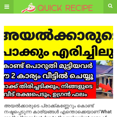
അയൽക്കാരുടെ പ്രാക്ക്കണ്ണേറും കൊണ്ട്
നഷ്ടപ്പെടുന്ന കാര്യങ്ങൾ എന്തൊക്കെയാണ് What