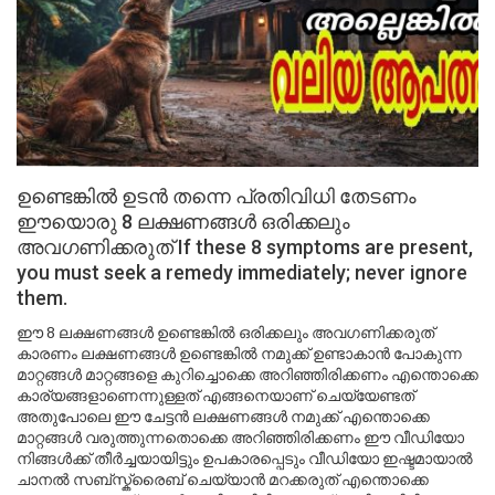
ഉണ്ടെങ്കിൽ ഉടൻ തന്നെ പ്രതിവിധി തേടണം
ഈയൊരു 8 ലക്ഷണങ്ങൾ ഒരിക്കലും
അവഗണിക്കരുത് If these 8 symptoms are present,
you must seek a remedy immediately; never ignore
them.
ഈ 8 ലക്ഷണങ്ങൾ ഉണ്ടെങ്കിൽ ഒരിക്കലും അവഗണിക്കരുത്
കാരണം ലക്ഷണങ്ങൾ ഉണ്ടെങ്കിൽ നമുക്ക് ഉണ്ടാകാൻ പോകുന്ന
മാറ്റങ്ങൾ മാറ്റങ്ങളെ കുറിച്ചൊക്കെ അറിഞ്ഞിരിക്കണം എന്തൊക്കെ
കാര്യങ്ങളാണെന്നുള്ളത് എങ്ങനെയാണ് ചെയ്യേണ്ടത്
അതുപോലെ ഈ ചേട്ടൻ ലക്ഷണങ്ങൾ നമുക്ക് എന്തൊക്കെ
മാറ്റങ്ങൾ വരുത്തുന്നതൊക്കെ അറിഞ്ഞിരിക്കണം ഈ വീഡിയോ
നിങ്ങൾക്ക് തീർച്ചയായിട്ടും ഉപകാരപ്പെടും വീഡിയോ ഇഷ്ടമായാൽ
ചാനൽ സബ്സ്ക്രൈബ് ചെയ്യാൻ മറക്കരുത് എന്തൊക്കെ