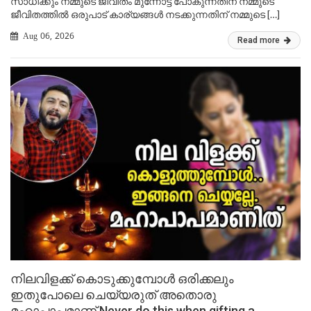
സാധിക്കും നമ്മുടെ ജീവിതം മുന്നോട്ട് പോകുന്നതിന് നമ്മുടെ
ജീവിതത്തിൽ ഒരുപാട് കാര്യങ്ങൾ നടക്കുന്നതിന് നമ്മുടെ […]
Aug 06, 2026
Read more
നിലവിളക്ക് കൊടുക്കുമ്പോൾ ഒരിക്കലും
ഇതുപോലെ ചെയ്യരുത് അതൊരു
മഹാപാപമാണ് Never do this when gifting a