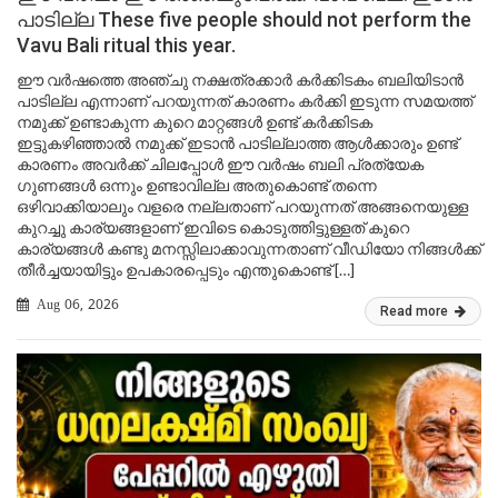
പാടില്ല These five people should not perform the
Vavu Bali ritual this year.
ഈ വർഷത്തെ അഞ്ചു നക്ഷത്രക്കാർ കർക്കിടകം ബലിയിടാൻ
പാടില്ല എന്നാണ് പറയുന്നത് കാരണം കർക്കി ഇടുന്ന സമയത്ത്
നമുക്ക് ഉണ്ടാകുന്ന കുറെ മാറ്റങ്ങൾ ഉണ്ട് കർക്കിടക
ഇട്ടുകഴിഞ്ഞാൽ നമുക്ക് ഇടാൻ പാടില്ലാത്ത ആൾക്കാരും ഉണ്ട്
കാരണം അവർക്ക് ചിലപ്പോൾ ഈ വർഷം ബലി പ്രത്യേക
ഗുണങ്ങൾ ഒന്നും ഉണ്ടാവില്ല അതുകൊണ്ട് തന്നെ
ഒഴിവാക്കിയാലും വളരെ നല്ലതാണ് പറയുന്നത് അങ്ങനെയുള്ള
കുറച്ചു കാര്യങ്ങളാണ് ഇവിടെ കൊടുത്തിട്ടുള്ളത് കുറെ
കാര്യങ്ങൾ കണ്ടു മനസ്സിലാക്കാവുന്നതാണ് വീഡിയോ നിങ്ങൾക്ക്
തീർച്ചയായിട്ടും ഉപകാരപ്പെടും എന്തുകൊണ്ട് […]
Aug 06, 2026
Read more