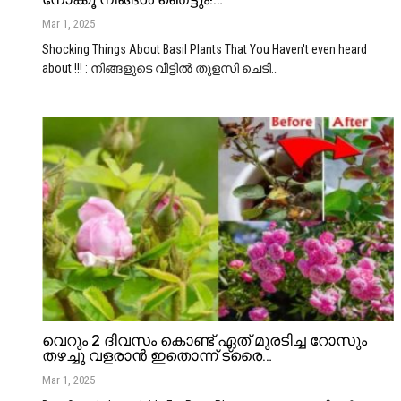
Mar 1, 2025
Shocking Things About Basil Plants That You Haven't even heard
about !!! : നിങ്ങളുടെ വീട്ടിൽ തുളസി ചെടി
…
വെറും 2 ദിവസം കൊണ്ട് ഏത് മുരടിച്ച റോസും
തഴച്ചു വളരാൻ ഇതൊന്ന് ട്രൈ…
Mar 1, 2025