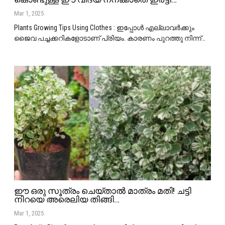
Mar 1, 2025
Plants Growing Tips Using Clothes : ഇപ്പോൾ എല്ലാവർക്കും
ജൈവ പച്ചക്കറികളോടാണ് പ്രിയം. കാരണം പുറത്തു നിന്ന്
…
ഈ ഒരു സൂത്രം ചെയ്താൽ മാത്രം മതി! ചട്ടി
നിറയെ അരെലിയ തിങ്ങി…
Mar 1, 2025