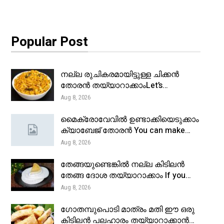
Popular Post
നല്ല രുചികരമായിട്ടുള്ള ചിക്കൻ
തോരൻ തയ്യാറാക്കാംLet’s…
Aug 8, 2026
മൈക്രോവേവിൽ ഉണ്ടാക്കിയെടുക്കാം
ക്യാബേജ് തോരൻ You can make…
Aug 8, 2026
തേങ്ങയുണ്ടെങ്കിൽ നല്ല കിടിലൻ
തേങ്ങ ദോശ തയ്യാറാക്കാം If you…
Aug 8, 2026
ഗോതമ്പുപൊടി മാത്രം മതി ഈ ഒരു
കിടിലൻ പലഹാരം തയ്യാറാക്കാൻ…