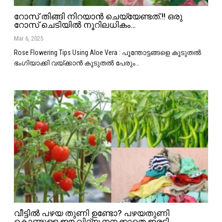
റോസ് തിങ്ങി നിറയാൻ ചെയ്യേണ്ടത്.!! ഒരു
റോസ് ചെടിയിൽ നൂറിലധികം…
Mar 6, 2025
Rose Flowering Tips Using Aloe Vera : പൂന്തോട്ടങ്ങളെ കൂടുതൽ
ഭംഗിയാക്കി വയ്ക്കാൻ കൂടുതൽ പേരും
…
വീട്ടിൽ പഴയ തുണി ഉണ്ടോ? പഴയതുണി
കൊണ്ടുള്ള ഈ വിദ്യ നനക്കാതെ ഇരട്ടി…