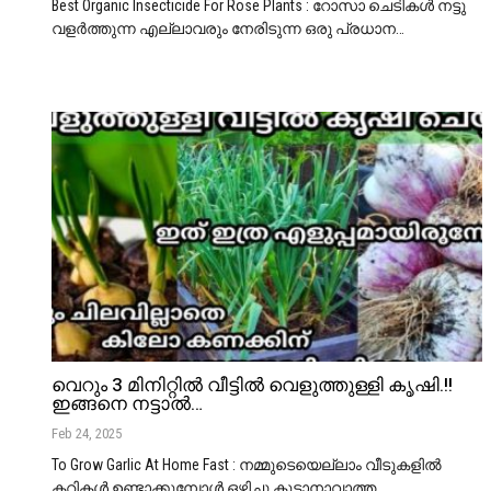
Best Organic Insecticide For Rose Plants : റോസാ ചെടികൾ നട്ടു
വളർത്തുന്ന എല്ലാവരും നേരിടുന്ന ഒരു പ്രധാന
…
വെറും 3 മിനിറ്റിൽ വീട്ടിൽ വെളുത്തുള്ളി കൃഷി.!!
ഇങ്ങനെ നട്ടാൽ…
Feb 24, 2025
To Grow Garlic At Home Fast : നമ്മുടെയെല്ലാം വീടുകളിൽ
കറികൾ ഉണ്ടാക്കുമ്പോൾ ഒഴിച്ചു കൂടാനാവാത്ത
…