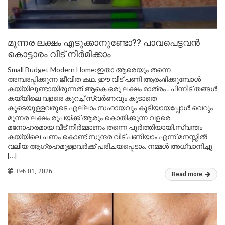
മൂന്നര ലക്ഷം എടുക്കാനുണ്ടോ?? പാവപെട്ടവൻ
കൊട്ടാരം വീട് നിർമിക്കാം
Small Budget Modern Home:ഇതാ ആരെയും തന്നെ
അമ്പരപ്പിക്കുന്ന ജീവിത കഥ. ഈ വീട് പണി ആരംഭിക്കുമ്പോൾ
കയ്യിലുണ്ടായിരുന്നത് ആകെ ഒരു ലക്ഷം മാത്രം . പിന്നീട് തങ്ങൾ
കയ്യിലെ വളരെ കുറച്ച് സ്വർണവും കൂടാതെ
കൂടെയുള്ളവരുടെ എല്ലാം സഹായവും കൂടിയായപ്പോൾ വെറും
മൂന്നര ലക്ഷം രൂപയ്ക്ക് ആരും കൊതിക്കുന്ന വളരെ
മനോഹരമായ വീട് നിർമ്മാണം തന്നെ പൂർത്തിയായി.സ്വന്തം
കയ്യിലെ പണം കൊണ്ട് സുന്ദര വീട് പണിയാം എന്ന് മനസ്സിൽ
വലിയ ആഗ്രഹമുള്ളവർക്ക് പരിചയപ്പെടാം. നമ്മൾ അധ്വാനിച്ചു
[…]
Feb 01, 2026
Read more