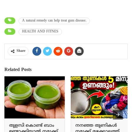
A natural remedy can help treat gum disease.
HEALTH AND FITNES
Share
Related Posts
തുളസി കൊണ്ട് ബാം
നനഞ്ഞ തുണികൾ
ഉണ്ടാക്കിയാൽ നമുക്ക്
നമുക്ക് മഴക്കാലത്ത്