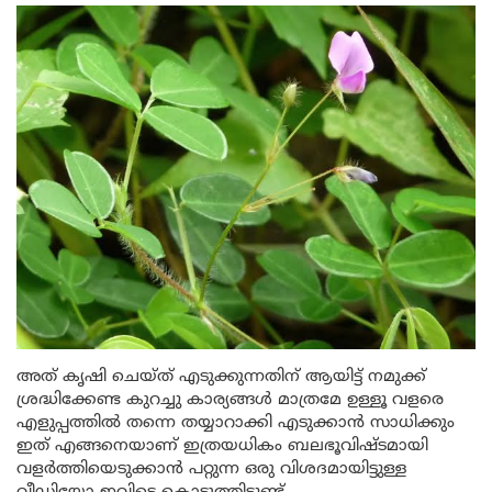
അത് കൃഷി ചെയ്ത് എടുക്കുന്നതിന് ആയിട്ട് നമുക്ക്
ശ്രദ്ധിക്കേണ്ട കുറച്ചു കാര്യങ്ങൾ മാത്രമേ ഉള്ളൂ വളരെ
എളുപ്പത്തിൽ തന്നെ തയ്യാറാക്കി എടുക്കാൻ സാധിക്കും
ഇത് എങ്ങനെയാണ് ഇത്രയധികം ബലഭൂവിഷ്ടമായി
വളർത്തിയെടുക്കാൻ പറ്റുന്ന ഒരു വിശദമായിട്ടുള്ള