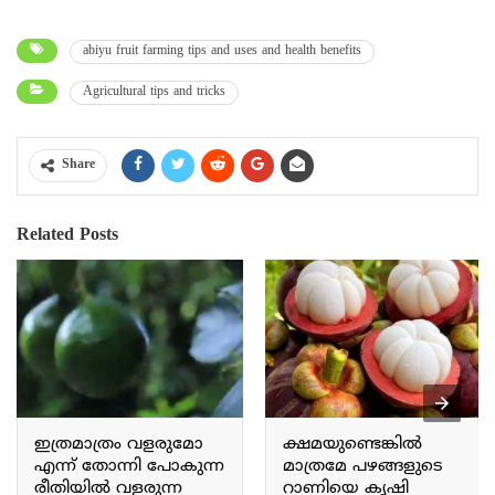
abiyu fruit farming tips and uses and health benefits
Agricultural tips and tricks
Share
Related Posts
ഇത്രമാത്രം വളരുമോ
ക്ഷമയുണ്ടെങ്കിൽ
എന്ന് തോന്നി പോകുന്ന
മാത്രമേ പഴങ്ങളുടെ
രീതിയിൽ വളരുന്ന
റാണിയെ കൃഷി