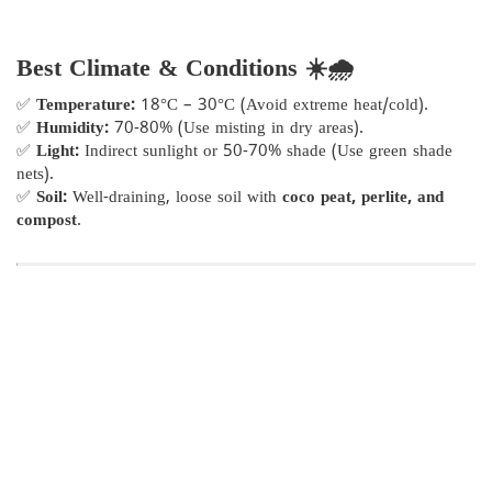
Best Climate & Conditions ☀️🌧️
✅
Temperature:
18°C – 30°C (Avoid extreme heat/cold).
✅
Humidity:
70-80% (Use misting in dry areas).
✅
Light:
Indirect sunlight or 50-70% shade (Use green shade
nets).
✅
Soil:
Well-draining, loose soil with
coco peat, perlite, and
compost
.