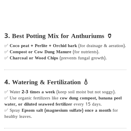
3. Best Potting Mix for Anthuriums 🏺
✅
Coco peat + Perlite + Orchid bark
(for drainage & aeration).
✅
Compost or Cow Dung Manure
(for nutrients).
✅
Charcoal or Wood Chips
(prevents fungal growth).
4. Watering & Fertilization 💧
✅ Water
2-3 times a week
(keep soil moist but not soggy).
✅ Use organic fertilizers like
cow dung compost, banana peel
water, or diluted seaweed fertilizer
every 15 days.
✅ Spray
Epsom salt (magnesium sulfate) once a month
for
healthy leaves.