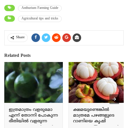
Anthurium Farming Guide
Agricultural tips and tricks
Share
Related Posts
ഇത്രമാത്രം വളരുമോ
ക്ഷമയുണ്ടെങ്കിൽ
എന്ന് തോന്നി പോകുന്ന
മാത്രമേ പഴങ്ങളുടെ
രീതിയിൽ വളരുന്ന
റാണിയെ കൃഷി
അവക്കാഡോ Avocado
ചെയ്യാവൂ The queen of