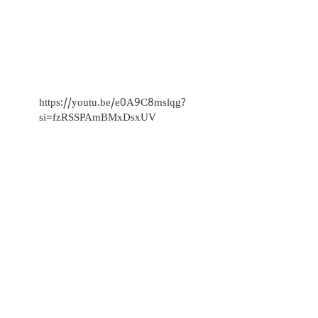
https://youtu.be/e0A9C8mslqg?
si=fzRSSPAmBMxDsxUV