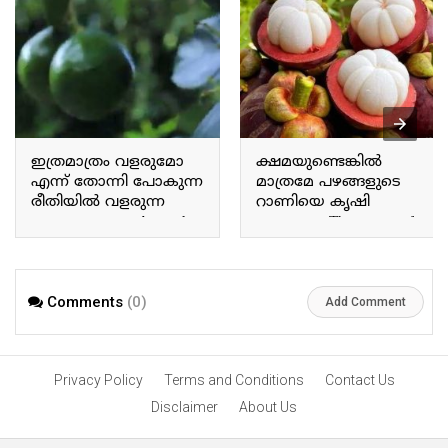
ഇത്രമാത്രം വളരുമോ
ക്ഷമയുണ്ടെങ്കിൽ
എന്ന് തോന്നി പോകുന്ന
മാത്രമേ പഴങ്ങളുടെ
രീതിയിൽ വളരുന്ന
റാണിയെ കൃഷി
അവക്കാഡോ Avocado
ചെയ്യാവൂ The queen of
grows in a way that makes
fruits can only be
you wonder if it will grow
cultivated with patience.
this much.
Comments
(0)
Add Comment
Privacy Policy
Terms and Conditions
Contact Us
Disclaimer
About Us