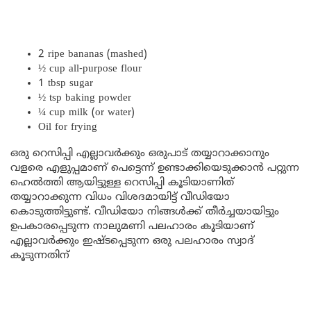
2 ripe bananas (mashed)
½ cup all-purpose flour
1 tbsp sugar
½ tsp baking powder
¼ cup milk (or water)
Oil for frying
ഒരു റെസിപ്പി എല്ലാവർക്കും ഒരുപാട് തയ്യാറാക്കാനും
വളരെ എളുപ്പമാണ് പെട്ടെന്ന് ഉണ്ടാക്കിയെടുക്കാൻ പറ്റുന്ന
ഹെൽത്തി ആയിട്ടുള്ള റെസിപ്പി കൂടിയാണിത്
തയ്യാറാക്കുന്ന വിധം വിശദമായിട്ട് വീഡിയോ
കൊടുത്തിട്ടുണ്ട്. വീഡിയോ നിങ്ങൾക്ക് തീർച്ചയായിട്ടും
ഉപകാരപ്പെടുന്ന നാലുമണി പലഹാരം കൂടിയാണ്
എല്ലാവർക്കും ഇഷ്ടപ്പെടുന്ന ഒരു പലഹാരം സ്വാദ്
കൂടുന്നതിന്