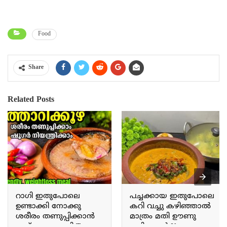
Food
Share
Related Posts
റാഗി ഇതുപോലെ
പച്ചക്കായ ഇതുപോലെ
ഉണ്ടാക്കി നോക്കു
കറി വച്ചു കഴിഞ്ഞാൽ
ശരീരം തണുപ്പിക്കാൻ
മാത്രം മതി ഊണു
ഇത് മാത്രം മതി Try
കഴിക്കാൻ If you prepare