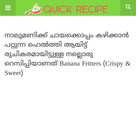
നാലുമണിക്ക് ചായക്കൊപ്പം കഴിക്കാൻ
പറ്റുന്ന ഹെൽത്തി ആയിട്ട്
രുചികരമായിട്ടുള്ള നല്ലൊരു
റെസിപ്പിയാണത് Banana Fritters (Crispy &
Sweet)