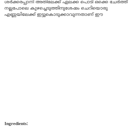
ശർക്കരപ്പാനി അതിലേക്ക് ഏലക്ക പൊടി ഒക്കെ ചേർത്ത്
നല്ലപോലെ കുഴച്ചെടുത്തിനുശേഷം ചെറിയൊരു
എണ്ണയിലേക്ക് ഇട്ടുകൊടുക്കാവുന്നതാണ് ഈ
Ingredients: