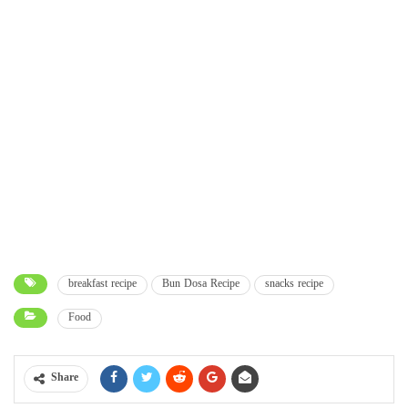
breakfast recipe
Bun Dosa Recipe
snacks recipe
Food
Share