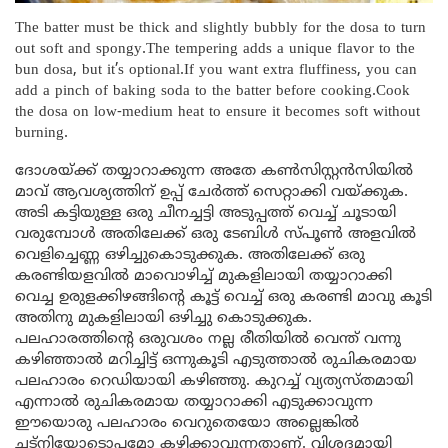
The batter must be thick and slightly bubbly for the dosa to turn
out soft and spongy.The tempering adds a unique flavor to the
bun dosa, but it’s optional.If you want extra fluffiness, you can
add a pinch of baking soda to the batter before cooking.Cook
the dosa on low-medium heat to ensure it becomes soft without
burning.
ദോശയ്ക്ക് തയ്യാറാക്കുന്ന അതേ കൺസിസ്റ്റൻസിയിൽ
മാവ് ആവശ്യത്തിന് ഉപ്പ് ചേർത്ത് സെറ്റാക്കി വയ്ക്കുക.
അടി കട്ടിയുള്ള ഒരു ചീനച്ചട്ടി അടുപ്പത്ത് വെച്ച് ചൂടായി
വരുമ്പോൾ അതിലേക്ക് ഒരു ടേബിൾ സ്പൂൺ അളവിൽ
വെളിച്ചെണ്ണ ഒഴിച്ചുകൊടുക്കുക. അതിലേക്ക് ഒരു
കരണ്ടിയളവിൽ മാവൊഴിച്ച് മുകളിലായി തയ്യാറാക്കി
വെച്ച ഉരുളക്കിഴങ്ങിന്റെ കൂട്ട് വെച്ച് ഒരു കരണ്ടി മാവു കൂടി
അതിനു മുകളിലായി ഒഴിച്ചു കൊടുക്കുക.
പലഹാരത്തിന്റെ ഒരുവശം നല്ല രീതിയിൽ വെന്ത് വന്നു
കഴിഞ്ഞാൽ മറിച്ചിട്ട് ഒന്നുകൂടി എടുത്താൽ രുചികരമായ
പലഹാരം റെഡിയായി കഴിഞ്ഞു. കുറച്ച് വ്യത്യസ്തമായി
എന്നാൽ രുചികരമായ തയ്യാറാക്കി എടുക്കാവുന്ന
ഈയൊരു പലഹാരം വെറുതെയോ അല്ലെങ്കിൽ
ചട്നിയോടൊപ്പമോ കഴിക്കാവുന്നതാണ്. വിശദമായി