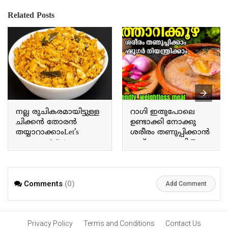
Related Posts
നല്ല രുചികരമായിട്ടുള്ള
റാഗി ഇതുപോലെ
ചിക്കൻ തോരൻ
ഉണ്ടാക്കി നോക്കു
തയ്യാറാക്കാംLet’s
ശരീരം തണുപ്പിക്കാൻ
prepare a delicious
ഇത് മാത്രം മതി Try
chicken thoran.
making ragi this way; this
alone is enough to cool
the body.
Comments
(0)
Add Comment
Privacy Policy
Terms and Conditions
Contact Us