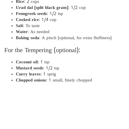
Rice
: 2 cups
Urad dal (split black gram)
: 1/2 cup
Fenugreek seeds
: 1/2 tsp
Cooked rice
: 1/4 cup
Salt
: To taste
Water
: As needed
Baking soda
: A pinch (optional, for extra fluffiness)
For the Tempering (optional):
Coconut oil
: 1 tsp
Mustard seeds
: 1/2 tsp
Curry leaves
: 1 sprig
Chopped onions
: 1 small, finely chopped