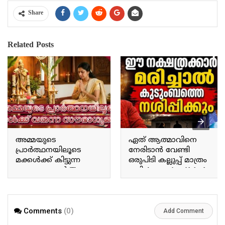
Share
Related Posts
അമ്മയുടെ
ഏത് ആത്മാവിനെ
പ്രാർത്ഥനയിലൂടെ
നേരിടാൻ വേണ്ടി
മക്കൾക്ക് കിട്ടുന്ന
ഒരുപിടി കല്ലുപ്പ് മാത്രം
സൗഭാഗ്യങ്ങൾ The
മതി A mere handful of
blessings children receive
rock salt is enough to
through a mother’s
confront any spirit.
prayers.
Comments
(0)
Add Comment