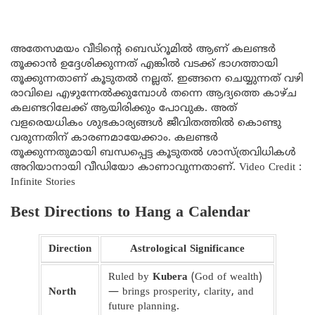
അതേസമയം വീടിന്റെ ബെഡ്റൂമിൽ ആണ് കലണ്ടർ
തൂക്കാൻ ഉദ്ദേശിക്കുന്നത് എങ്കിൽ വടക്ക് ഭാഗത്തായി
തൂക്കുന്നതാണ് കൂടുതൽ നല്ലത്. ഇങ്ങനെ ചെയ്യുന്നത് വഴി
രാവിലെ എഴുന്നേൽക്കുമ്പോൾ തന്നെ ആദ്യത്തെ കാഴ്ച
കലണ്ടറിലേക്ക് ആയിരിക്കും പോവുക. അത്
വളരെയധികം ശുഭകാര്യങ്ങൾ ജീവിതത്തിൽ കൊണ്ടു
വരുന്നതിന് കാരണമായേക്കാം. കലണ്ടർ
തൂക്കുന്നതുമായി ബന്ധപ്പെട്ട കൂടുതൽ ശാസ്ത്രവിധികൾ
അറിയാനായി വീഡിയോ കാണാവുന്നതാണ്. Video Credit :
Infinite Stories
Best Directions to Hang a Calendar
Direction
Astrological Significance
Ruled by
Kubera
(God of wealth)
North
— brings prosperity, clarity, and
future planning.