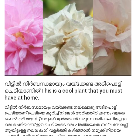
വീട്ടിൽ നിർബന്ധമായും വയ്ക്കേണ്ട അടിപൊളി
ചെടിയാണിത് This is a cool plant that you must
have at home.
വീട്ടിൽ നിർബന്ധമായും വയ്ക്കേണ്ട നല്ലൊരു അടിപൊളി
ചെടിയാണ് ചെടിയെ കുറിച്ച് നിങ്ങൾ അറിഞ്ഞിരിക്കണം വളരെ
ഹെൽത്തി ആയിട്ട് നമുക്ക് വളർത്താൻ വരുന്ന നല്ല ഭംഗിയുള്ള
ഒരു ചെടിയാണ് ഈ ചെടിയുടെ ഒരു പ്രത്യേകത നല്ല സോഫ്റ്റ്
ആയിട്ടുള്ള നല്ല ഭംഗി വളർത്തി കഴിഞ്ഞാൽ നമുക്ക് നിറയെ
പൂക്കൾ എല്ലാ ദിവസവും കിട്ടും ഇതുപോലെ നമുക്ക്