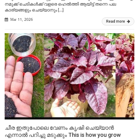
നമുക്ക് ചെടികൾക്ക് വളരെ ഹെൽത്തി ആയിട്ട് തന്നെ പല
കാര്യങ്ങളും ചെയ്യാനും […]
Mar 11, 2026
Read more
ചീര ഇതുപോലെ വേണം കൃഷി ചെയ്യാൻ
എന്നാൽ പറിച്ചു മടുക്കും This is how you grow