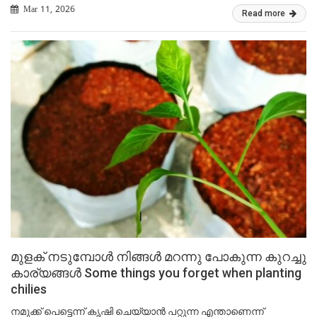
Mar 11, 2026
Read more
മുളക് നടുമ്പോൾ നിങ്ങൾ മറന്നു പോകുന്ന കുറച്ചു
കാര്യങ്ങൾ Some things you forget when planting
chilies
നമുക്ക് പെട്ടെന്ന് കൃഷി ചെയ്യാൻ പറ്റുന്ന എന്താണെന്ന്