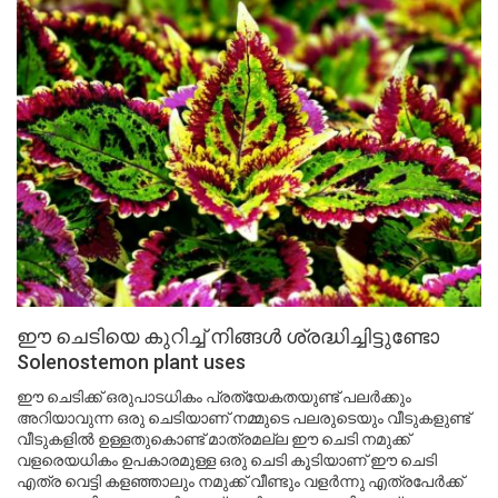
ഈ ചെടിയെ കുറിച്ച് നിങ്ങൾ ശ്രദ്ധിച്ചിട്ടുണ്ടോ
Solenostemon plant uses
ഈ ചെടിക്ക് ഒരുപാടധികം പ്രത്യേകതയുണ്ട് പലർക്കും
അറിയാവുന്ന ഒരു ചെടിയാണ് നമ്മുടെ പലരുടെയും വീടുകളുണ്ട്
വീടുകളിൽ ഉള്ളതുകൊണ്ട് മാത്രമല്ല ഈ ചെടി നമുക്ക്
വളരെയധികം ഉപകാരമുള്ള ഒരു ചെടി കൂടിയാണ് ഈ ചെടി
എത്ര വെട്ടി കളഞ്ഞാലും നമുക്ക് വീണ്ടും വളർന്നു എത്രപേർക്ക്