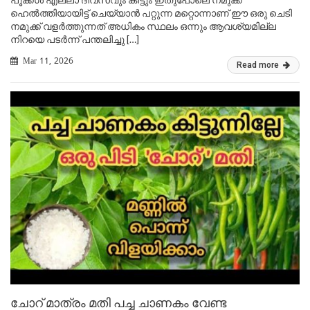
ഹെൽത്തിയായിട്ട് ചെയ്യാൻ പറ്റുന്ന മറ്റൊന്നാണ് ഈ ഒരു ചെടി
നമുക്ക് വളർത്തുന്നത് അധികം സ്ഥലം ഒന്നും ആവശ്യമില്ല
നിറയെ പടർന്ന് പന്തലിച്ചു […]
Mar 11, 2026
Read more
ചോറ് മാത്രം മതി പച്ച ചാണകം വേണ്ട