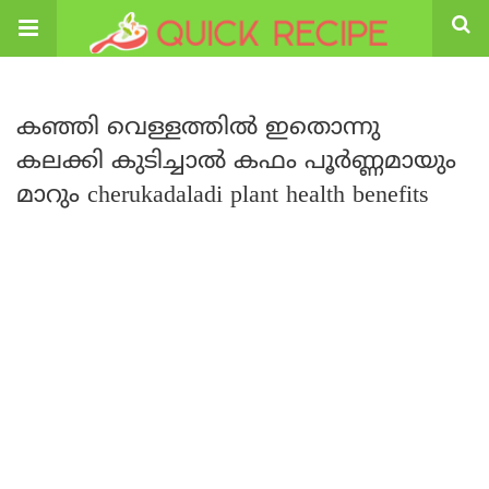
കഞ്ഞി വെള്ളത്തിൽ ഇതൊന്നു
കലക്കി കുടിച്ചാൽ കഫം പൂർണ്ണമായും
മാറും cherukadaladi plant health benefits