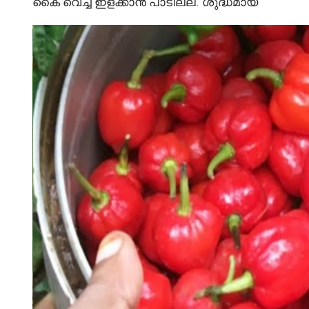
കൈ വെച്ച് ഇളക്കാൻ പാടില്ല. ശുദ്ധമായ