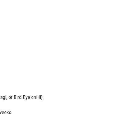
i, or Bird Eye chilli).
 weeks.