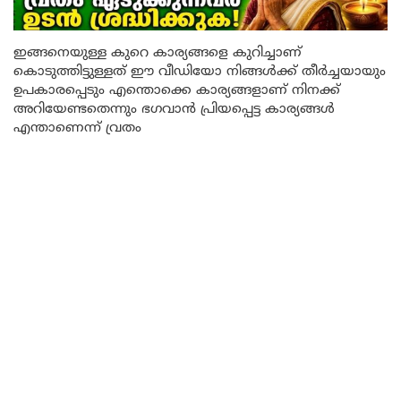
ഇങ്ങനെയുള്ള കുറെ കാര്യങ്ങളെ കുറിച്ചാണ്
കൊടുത്തിട്ടുള്ളത് ഈ വീഡിയോ നിങ്ങൾക്ക് തീർച്ചയായും
ഉപകാരപ്പെടും എന്തൊക്കെ കാര്യങ്ങളാണ് നിനക്ക്
അറിയേണ്ടതെന്നും ഭഗവാൻ പ്രിയപ്പെട്ട കാര്യങ്ങൾ
എന്താണെന്ന് വ്രതം