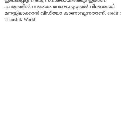
ഇഷ്ടപ്പെടുന്ന ഒരു സ്നാക്കായിരിക്കും ഇതെന്ന
കാര്യത്തിൽ സംശയം വേണ്ട.കൂടുതൽ വിശദമായി
മനസ്സിലാക്കാൻ വീഡിയോ കാണാവുന്നതാണ്. credit :
Thanshik World