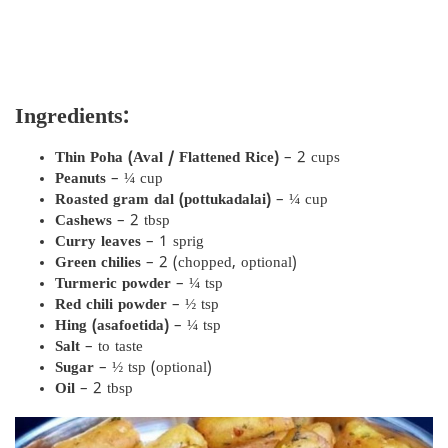
Ingredients:
Thin Poha (Aval / Flattened Rice)
– 2 cups
Peanuts
– ¼ cup
Roasted gram dal (pottukadalai)
– ¼ cup
Cashews
– 2 tbsp
Curry leaves
– 1 sprig
Green chilies
– 2 (chopped, optional)
Turmeric powder
– ¼ tsp
Red chili powder
– ½ tsp
Hing (asafoetida)
– ¼ tsp
Salt
– to taste
Sugar
– ½ tsp (optional)
Oil
– 2 tbsp