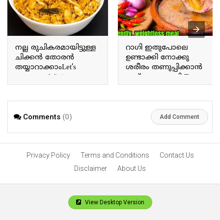
നല്ല രുചികരമായിട്ടുള്ള
റാഗി ഇതുപോലെ
ചിക്കൻ തോരൻ
ഉണ്ടാക്കി നോക്കു
തയ്യാറാക്കാംLet’s
ശരീരം തണുപ്പിക്കാൻ
prepare a delicious
ഇത് മാത്രം മതി Try
chicken thoran.
making ragi this way; this
alone is enough to cool
the body.
Comments
(0)
Add Comment
Privacy Policy
Terms and Conditions
Contact Us
Disclaimer
About Us
View Desktop Version