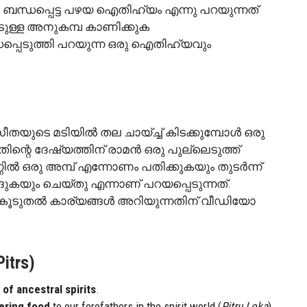
യി ബന്ധപ്പെട്ട പഴയ ഐതിഹ്യം എന്നു പറയുന്നത്
ുള്ള അനുകമ്പ കാണിക്കുക
ധപ്പെടുത്തി പറയുന്ന ഒരു ഐതിഹ്യവും
ുടെ മടിയിൽ തല ചായ്ച്ച് കിടക്കുമ്പോൾ ഒരു
്റെ ദേഷ്യത്തിന് രാമൻ ഒരു പുല്ലെടുത്ത്
ൽ ഒരു അമ്പ് എന്നോണം പതിക്കുകയും തുടർന്ന്
ങ്ങുകയും ചെയ്തു എന്നാണ് പറയപ്പെടുന്നത്.
ട്ട കൂടുതൽ കാര്യങ്ങൾ അറിയുന്നതിന് വീഡിയോ
itrs)
of ancestral spirits
.
ering food
to our forefathers in the spirit world (
Pitru Loka
).