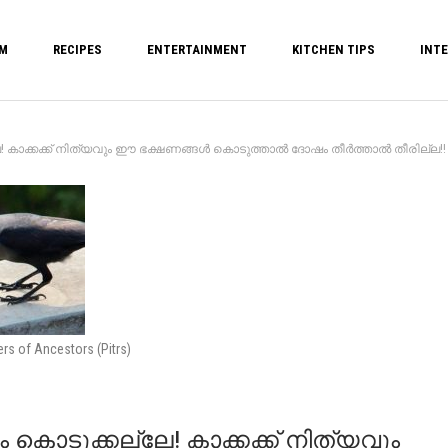
M
RECIPES
ENTERTAINMENT
KITCHEN TIPS
INTE
ാക്കക്ക്‌ നിത്യവും ഈ ഭക്ഷണങ്ങൾ കൊടുത്താൽ ദോഷം തീർത്താൽ തീരില്ല!! | Crows
s of Ancestors (Pitrs)
കൊടുക്കല്ലേ! കാക്കക്ക്‌ നിത്യവും