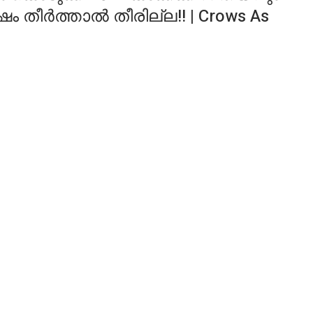
ീർത്താൽ തീരില്ല!! | Crows As