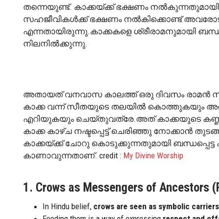
തന്നെയുണ്ട്. കാക്കയ്ക്ക് ഭക്ഷണം നൽകുന്നതുമാ
സഹജീവികൾക്ക് ഭക്ഷണം നൽകിക്കൊണ്ട് അവരോട
എന്നതായിരുന്നു.കാക്കകളെ ശ്രീരാമനുമായി ബന്
നിലനിൽക്കുന്നു.
അതായത് വനവാസ കാലത്ത് ഒരു ദിവസം രാമൻ സീതയ
കാക്ക വന്ന് സീതയുടെ തലയിൽ കൊത്തുകയും അതിന
എറിയുകയും ചെയ്തുവത്രേ.അത് കാക്കയുടെ കണ്ണി
കാക്ക കാഴ്ച നഷ്ടപ്പെട്ട് ചെരിഞ്ഞു നോക്കാൻ തുട
കാക്കയ്ക്ക് ചോറു കൊടുക്കുന്നതുമായി ബന്ധപ്പെ
കാണാവുന്നതാണ്. credit :
My Divine Worship
1. Crows as Messengers of Ancestors (P
In Hindu belief,
crows are seen as symbolic carriers 
Feeding them is a way of expressing
respect and off