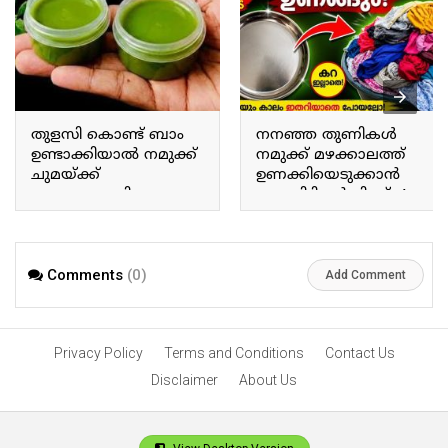
തുളസി കൊണ്ട് ബാം
നനഞ്ഞ തുണികൾ
ഉണ്ടാക്കിയാൽ നമുക്ക്
നമുക്ക് മഴക്കാലത്ത്
ചുമയ്ക്ക്
ഉണക്കിയെടുക്കാൻ
ജലദോഷത്തിനും
ഒരു കിടിലൻ ട്രിക്ക്. A
ഇതൊരു പരിഹാരം
great trick to dry wet
മാർഗമാണ്. Making a
clothes during the rainy
balm using Tulsi provides
season
a remedy for coughs and
Comments
(0)
Add Comment
colds.
Privacy Policy
Terms and Conditions
Contact Us
Disclaimer
About Us