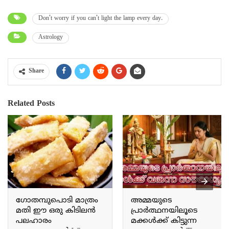
Don't worry if you can't light the lamp every day.
Astrology
Share
Related Posts
ഗോതമ്പുപൊടി മാത്രം
അമ്മയുടെ
മതി ഈ ഒരു കിടിലൻ
പ്രാർത്ഥനയിലൂടെ
പലഹാരം
മക്കൾക്ക് കിട്ടുന്ന