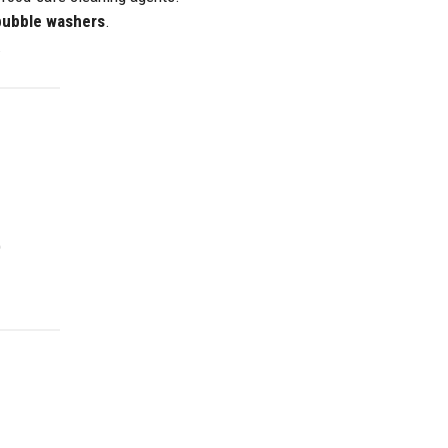
bubble washers
.
.
)