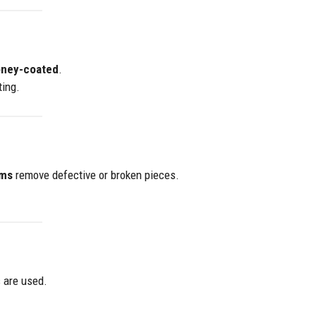
honey-coated
.
ting.
ems
remove defective or broken pieces.
s are used.