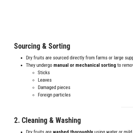
Sourcing & Sorting
Dry fruits are sourced directly from farms or large supp
They undergo
manual or mechanical sorting
to remo
Sticks
Leaves
Damaged pieces
Foreign particles
2.
Cleaning & Washing
Dry fruits are
washed thoroughly
using water or mild