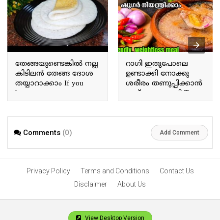
തേങ്ങയുണ്ടെങ്കിൽ നല്ല
റാഗി ഇതുപോലെ
കിടിലൻ തേങ്ങ ദോശ
ഉണ്ടാക്കി നോക്കു
തയ്യാറാക്കാം If you
ശരീരം തണുപ്പിക്കാൻ
have coconut, you can
ഇത് മാത്രം മതി Try
prepare a fantastic coconut
making ragi this way; this
dosa.
alone is enough to cool
the body.
Comments
(0)
Add Comment
Privacy Policy
Terms and Conditions
Contact Us
Disclaimer
About Us
View Desktop Version