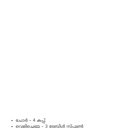
ചോർ – 4 കപ്പ്
വെളിച്ചെണ്ണ – 3 ടേബിൾ സ്പൂൺ