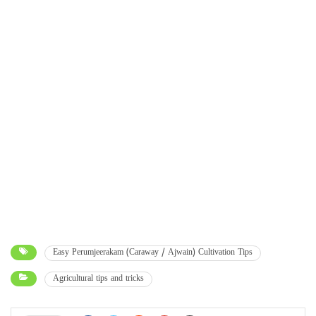
Easy Perumjeerakam (Caraway / Ajwain) Cultivation Tips
Agricultural tips and tricks