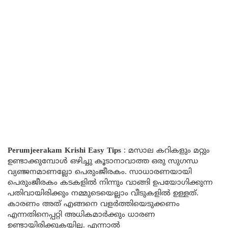
Perumjeerakam Krishi Easy Tips
: മസാല കറികളും മറ്റും
ഉണ്ടാക്കുമ്പോൾ ഒഴിച്ചു കൂടാനാവാത്ത ഒരു സുഗന്ധ
വ്യഞ്ജനമാണല്ലോ പെരുംജീരകം. സാധാരണയായി
പെരുംജീരകം കടകളിൽ നിന്നും വാങ്ങി ഉപയോഗിക്കുന്ന
പതിവായിരിക്കും നമ്മുടെയെല്ലാം വീടുകളിൽ ഉള്ളത്.
കാരണം അത് എങ്ങനെ വളർത്തിയെടുക്കണം
എന്നതിനെപ്പറ്റി അധികമാർക്കും ധാരണ
ഉണ്ടായിരിക്കുകയില്ല. എന്നാൽ