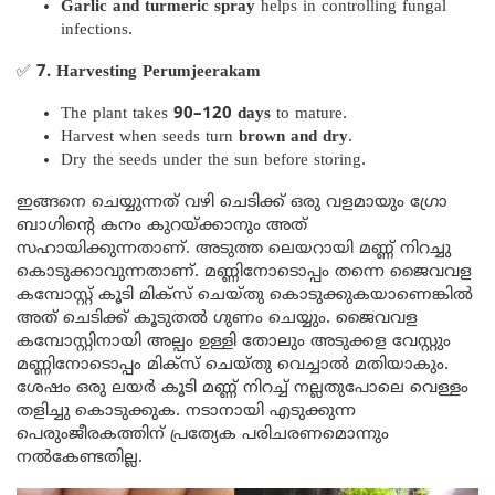
Garlic and turmeric spray
helps in controlling fungal
infections.
✅
7. Harvesting Perumjeerakam
The plant takes
90–120 days
to mature.
Harvest when seeds turn
brown and dry
.
Dry the seeds under the sun before storing.
ഇങ്ങനെ ചെയ്യുന്നത് വഴി ചെടിക്ക് ഒരു വളമായും ഗ്രോ
ബാഗിന്റെ കനം കുറയ്ക്കാനും അത്
സഹായിക്കുന്നതാണ്. അടുത്ത ലെയറായി മണ്ണ് നിറച്ചു
കൊടുക്കാവുന്നതാണ്. മണ്ണിനോടൊപ്പം തന്നെ ജൈവവള
കമ്പോസ്റ്റ് കൂടി മിക്സ് ചെയ്തു കൊടുക്കുകയാണെങ്കിൽ
അത് ചെടിക്ക് കൂടുതൽ ഗുണം ചെയ്യും. ജൈവവള
കമ്പോസ്റ്റിനായി അല്പം ഉള്ളി തോലും അടുക്കള വേസ്റ്റും
മണ്ണിനോടൊപ്പം മിക്സ് ചെയ്തു വെച്ചാൽ മതിയാകും.
ശേഷം ഒരു ലയർ കൂടി മണ്ണ് നിറച്ച് നല്ലതുപോലെ വെള്ളം
തളിച്ചു കൊടുക്കുക. നടാനായി എടുക്കുന്ന
പെരുംജീരകത്തിന് പ്രത്യേക പരിചരണമൊന്നും
നൽകേണ്ടതില്ല.