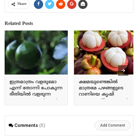
Share
Related Posts
ഇത്രമാത്രം വളരുമോ
ക്ഷമയുണ്ടെങ്കിൽ
എന്ന് തോന്നി പോകുന്ന
മാത്രമേ പഴങ്ങളുടെ
രീതിയിൽ വളരുന്ന
റാണിയെ കൃഷി
അവക്കാഡോ Avocado
ചെയ്യാവൂ The queen of
grows in a way that makes
fruits can only be
you wonder if it will grow
cultivated with patience.
this much.
Comments
(0)
Add Comment