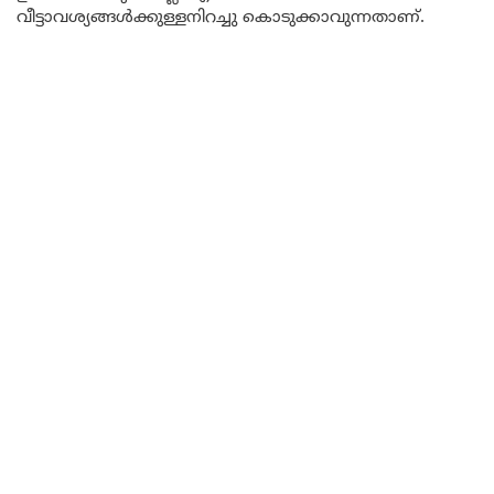
വീട്ടാവശ്യങ്ങൾക്കുള്ളനിറച്ചു കൊടുക്കാവുന്നതാണ്.