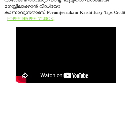
വാങ്ങേണ്ട ആവശ്യം വരില്ല. കൂടുതൽ വിശദമായി
മനസ്സിലാക്കാൻ വീഡിയോ
കാണാവുന്നതാണ്.
Perumjeerakam Krishi Easy Tips
Credit
:
POPPY HAPPY VLOGS