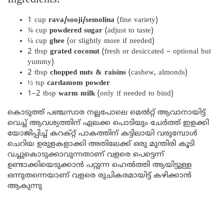
1 cup
rava/sooji/semolina
(fine variety)
¾ cup
powdered sugar
(adjust to taste)
¼ cup
ghee
(or slightly more if needed)
2 tbsp
grated coconut
(fresh or desiccated – optional but
yummy)
2 tbsp
chopped nuts & raisins
(cashew, almonds)
½ tsp
cardamom powder
1–2 tbsp
warm milk
(only if needed to bind)
കൊടുത്ത് പഞ്ചസാര നല്ലപോലെ മെൽറ്റ് ആവാനായിട്ട്
വെച്ച് ആവശ്യത്തിന് ഏലക്ക പൊടിയും ചേർത്ത് ഇളക്കി
യോജിപ്പിച്ച് കറക്റ്റ് പാകത്തിന് കട്ടിലായി വരുമ്പോൾ
ചെറിയ ഉരുളകളാക്കി അതിലേക്ക് ഒരു മുന്തിരി കൂടി
വച്ചുകൊടുക്കാവുന്നതാണ് വളരെ പെട്ടെന്ന്
ഉണ്ടാക്കിയെടുക്കാൻ പറ്റുന്ന ഹെൽത്തി ആയിട്ടുള്ള
ഒന്നുതന്നെയാണ് വളരെ രുചികരമായിട്ട് കഴിക്കാൻ
ആകുന്നു