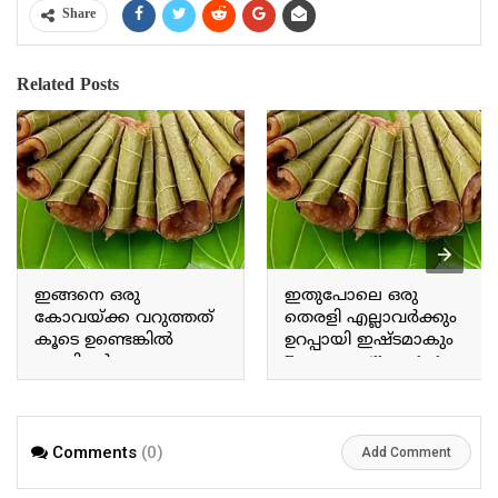
Share
Related Posts
ഇങ്ങനെ ഒരു
ഇതുപോലെ ഒരു
കോവയ്ക്ക വറുത്തത്
തെരളി എല്ലാവർക്കും
കൂടെ ഉണ്ടെങ്കിൽ
ഉറപ്പായി ഇഷ്ടമാകും
എന്തിന്റെ കൂടെ
Everyone will surely love
കഴിക്കാം With a dish like
a *Therali* like this.
this—stir-fried ivy gourd—
you could pair it with just
about anything.
Comments
(0)
Add Comment