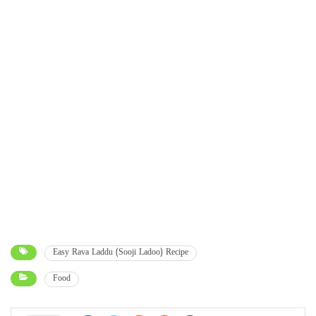
Easy Rava Laddu (Sooji Ladoo) Recipe
Food