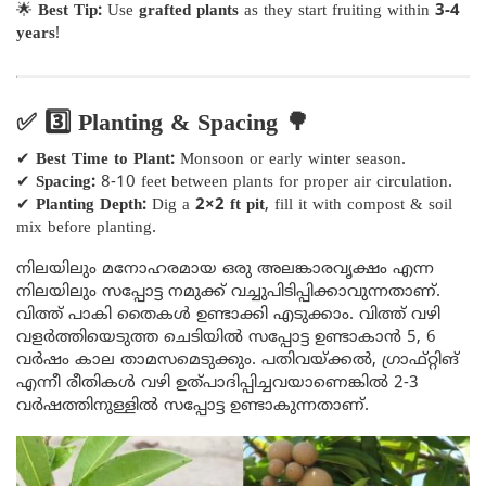
🌟
Best Tip:
Use
grafted plants
as they start fruiting within
3-4
years
!
✅ 3️⃣ Planting & Spacing 🌳
✔
Best Time to Plant:
Monsoon or early winter season.
✔
Spacing:
8-10 feet between plants for proper air circulation.
✔
Planting Depth:
Dig a
2×2 ft pit
, fill it with compost & soil
mix before planting.
നിലയിലും മനോഹരമായ ഒരു അലങ്കാരവൃക്ഷം എന്ന
നിലയിലും സപ്പോട്ട നമുക്ക് വച്ചുപിടിപ്പിക്കാവുന്നതാണ്.
വിത്ത് പാകി തൈകൾ ഉണ്ടാക്കി എടുക്കാം. വിത്ത് വഴി
വളർത്തിയെടുത്ത ചെടിയിൽ സപ്പോട്ട ഉണ്ടാകാൻ 5, 6
വർഷം കാല താമസമെടുക്കും. പതിവയ്ക്കൽ, ഗ്രാഫ്റ്റിങ്
എന്നീ രീതികൾ വഴി ഉത്പാദിപ്പിച്ചവയാണെങ്കിൽ 2-3
വർഷത്തിനുള്ളിൽ സപ്പോട്ട ഉണ്ടാകുന്നതാണ്.