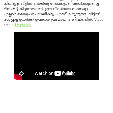
നിങ്ങളും വീട്ടിൽ ചെയ്തു നോക്കൂ.. നിങ്ങൾക്കും നല്ല
റിസൾട്ട് കിട്ടുന്നതാണ്. ഈ വീഡിയോ നിങ്ങളെ
എല്ലാവരെയും സഹായിക്കും എന്ന് കരുതുന്നു. വീട്ടിൽ
സപ്പോട്ട ഉവർക്ക് ഉപകാര പ്രദമായ അറിവാണിത്. Video
credit:
Livekerala