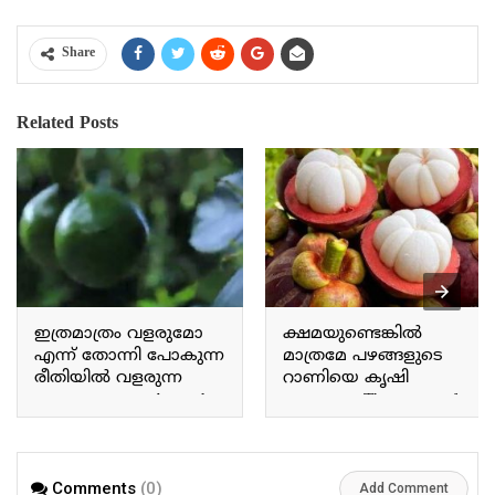
Share
Related Posts
ഇത്രമാത്രം വളരുമോ
ക്ഷമയുണ്ടെങ്കിൽ
എന്ന് തോന്നി പോകുന്ന
മാത്രമേ പഴങ്ങളുടെ
രീതിയിൽ വളരുന്ന
റാണിയെ കൃഷി
അവക്കാഡോ Avocado
ചെയ്യാവൂ The queen of
grows in a way that makes
fruits can only be
you wonder if it will grow
cultivated with patience.
this much.
Comments
(0)
Add Comment