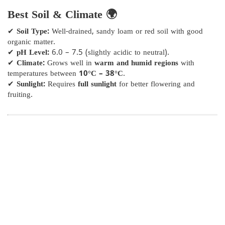
Best Soil & Climate 🌍
✔
Soil Type:
Well-drained, sandy loam or red soil with good
organic matter.
✔
pH Level:
6.0 – 7.5 (slightly acidic to neutral).
✔
Climate:
Grows well in
warm and humid regions
with
temperatures between
10°C – 38°C
.
✔
Sunlight:
Requires
full sunlight
for better flowering and
fruiting.