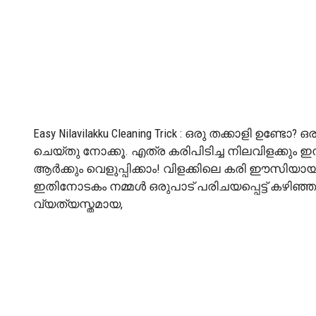
Easy Nilavilakku Cleaning Trick : ഒരു തക്കാളി ഉണ്ട
ചെയ്തു നോക്കൂ. എത്ര കരിപിടിച്ച നിലവിളക്കും ഇനി
ആർക്കും വെളുപ്പിക്കാം! വിളക്കിലെ കരി ഈസിയായി
ഇതിനോടകം നമ്മൾ ഒരുപാട് പരിചയപ്പെട്ട് കഴിഞ്
വ്യത്യസ്തമായ,