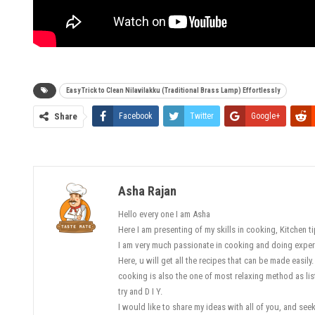
Easy Trick to Clean Nilavilakku (Traditional Brass Lamp) Effortlessly
Share
Facebook
Twitter
Google+
Asha Rajan
Hello every one I am Asha
Here I am presenting of my skills in cooking, Kitchen 
I am very much passionate in cooking and doing exper
Here, u will get all the recipes that can be made easily.
cooking is also the one of most relaxing method as lis
try and D I Y.
I would like to share my ideas with all of you, and se