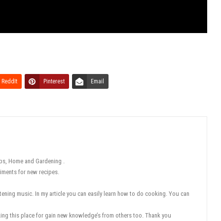
ReddIt
Pinterest
Email
tips, Home and Gardening .
iments for new recipes.
tening music. In my article you can easily learn how to do cooking. You can
eking this place for gain new knowledge’s from others too. Thank you