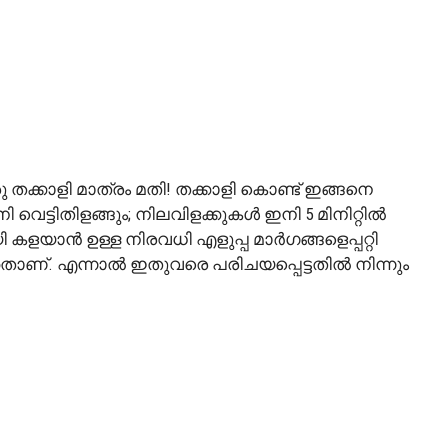
ോ? ഒരു തക്കാളി മാത്രം മതി! തക്കാളി കൊണ്ട് ഇങ്ങനെ
 വെട്ടിതിളങ്ങും; നിലവിളക്കുകൾ ഇനി 5 മിനിറ്റിൽ
 കളയാൻ ഉള്ള നിരവധി എളുപ്പ മാർഗങ്ങളെപ്പറ്റി
ഞതാണ്. എന്നാൽ ഇതുവരെ പരിചയപ്പെട്ടതിൽ നിന്നും