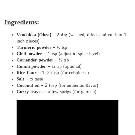
Ingredients:
Vendakka (Okra)
– 250g (washed, dried, and cut into 1-
inch pieces)
Turmeric powder
– ½ tsp
Chili powder
– 1 tsp (adjust to spice level)
Coriander powder
– ½ tsp
Cumin powder
– ¼ tsp (optional)
Rice flour
– 1–2 tbsp (for crispiness)
Salt
– to taste
Coconut oil
– 2 tbsp (for authentic flavor)
Curry leaves
– a few sprigs (for garnish)