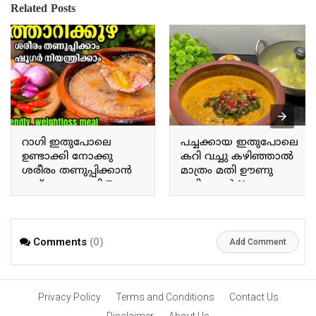
Related Posts
റാഗി ഇതുപോലെ
പച്ചക്കായ ഇതുപോലെ
ഉണ്ടാക്കി നോക്കു
കറി വച്ചു കഴിഞ്ഞാൽ
ശരീരം തണുപ്പിക്കാൻ
മാത്രം മതി ഊണു
ഇത് മാത്രം മതി Try
കഴിക്കാൻ If you prepare
making ragi this way; this
a curry with raw plantains
alone is enough to cool
this way, that alone is
the body.
enough for a meal.
Comments
(0)
Add Comment
Privacy Policy
Terms and Conditions
Contact Us
Disclaimer
About Us