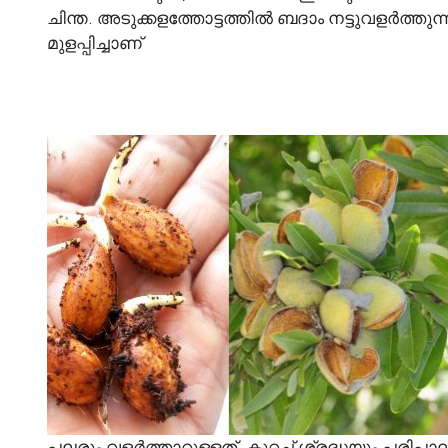
ചിന്ത. അടുക്കളത്തോട്ടത്തില്‍ ബദാം നട്ടുവളര്‍ത്തുന
മുളപ്പിച്ചാണ്
പലരും വളര്‍ത്താറുള്ളത്. കുറച്ച് ശ്രദ്ധയും പര