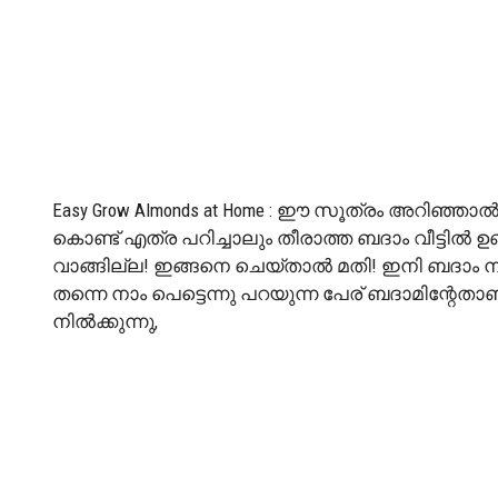
Easy Grow Almonds at Home : ഈ സൂത്രം അറിഞ്ഞാൽ 
കൊണ്ട് എത്ര പറിച്ചാലും തീരാത്ത ബദാം വീട്ടിൽ ഉണ
വാങ്ങില്ല! ഇങ്ങനെ ചെയ്താൽ മതി! ഇനി ബദാം നിങ്
തന്നെ നാം പെട്ടെന്നു പറയുന്ന പേര് ബദാമിന്റേത
നില്‍ക്കുന്നു,