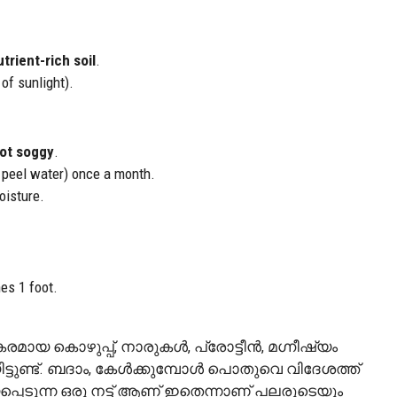
utrient-rich soil
.
of sunlight).
not soggy
.
peel water) once a month.
oisture.
es 1 foot.
 കൊഴുപ്പ്, നാരുകള്‍, പ്രോട്ടീന്‍, മഗ്നീഷ്യം
ട്ടുണ്ട്. ബദാം, കേൾക്കുമ്പോൾ പൊതുവെ വിദേശത്ത്
യപ്പെടുന്ന ഒരു നട്ട് ആണ് ഇതെന്നാണ് പലരുടെയും