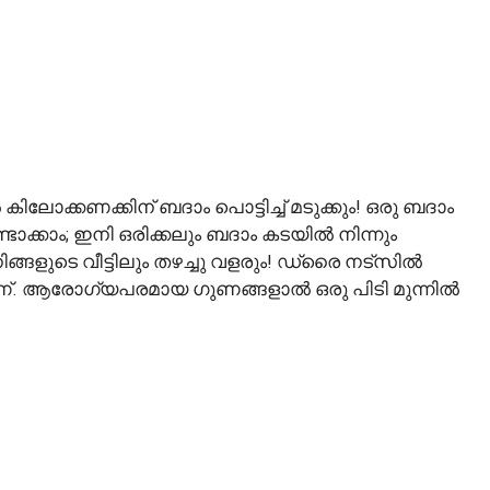
കിലോക്കണക്കിന് ബദാം പൊട്ടിച്ച് മടുക്കും! ഒരു ബദാം
്ടാക്കാം; ഇനി ഒരിക്കലും ബദാം കടയിൽ നിന്നും
ങളുടെ വീട്ടിലും തഴച്ചു വളരും! ഡ്രൈ നട്‌സില്‍
ാണ്. ആരോഗ്യപരമായ ഗുണങ്ങളാല്‍ ഒരു പിടി മുന്നില്‍