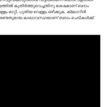
ള്ളത്തിൽ കുതിർത്തുവെച്ചതിനു ശേഷമാണ് ബദാം
െള്ളം മാറ്റി, പുതിയ വെള്ളം ഒഴിക്കുക. ക്ലോറിൻ
വരണ്ടതുമായ കാലാവസ്ഥയാണ് ബദാം ചെടികള്‍ക്ക്