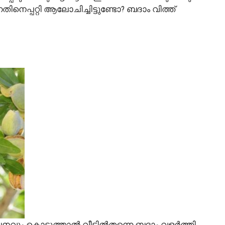
്നതിനെപ്പറ്റി ആലോചിച്ചിട്ടുണ്ടോ? ബദാം വിത്ത്
ിപാലനവും കൊടുത്താൽ വീട്ടിൽതന്നെ ബദാം വളർത്തി