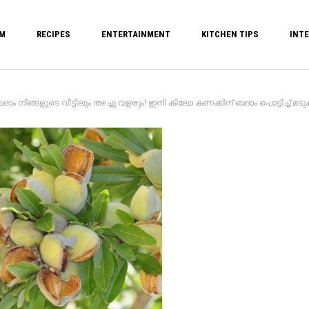
M
RECIPES
ENTERTAINMENT
KITCHEN TIPS
INTE
ങ്ങളുടെ വീട്ടിലും തഴച്ചു വളരും! ഇനി കിലോ കണക്കിന് ബദാം പൊട്ടിച്ച് മടുക്കും!