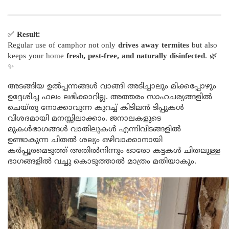
✅
Result:
Regular use of camphor not only
drives away termites
but also
keeps your home
fresh, pest-free, and naturally disinfected
. 🌿
✨
അടങ്ങിയ ഉൽപ്പന്നങ്ങൾ വാങ്ങി അടിച്ചാലും മിക്കപ്പോഴും
ഉദ്ദേശിച്ച ഫലം ലഭിക്കാറില്ല. അത്തരം സാഹചര്യങ്ങളിൽ
ചെയ്തു നോക്കാവുന്ന കുറച്ച് കിടിലൻ ടിപ്പുകൾ
വിശദമായി മനസ്സിലാക്കാം. ജനാലകളുടെ
മുകൾഭാഗങ്ങൾ വാതിലുകൾ എന്നിവിടങ്ങളിൽ
ഉണ്ടാകുന്ന ചിതൽ ശല്യം ഒഴിവാക്കാനായി
കർപ്പൂരമെടുത്ത് അതിൽനിന്നും ഓരോ കട്ടകൾ ചിതലുള്ള
ഭാഗങ്ങളിൽ വച്ചു കൊടുത്താൽ മാത്രം മതിയാകും.