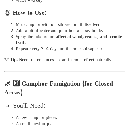
Water – ½ cup
🪴
How to Use:
Mix camphor with oil; stir well until dissolved.
Add a bit of water and pour into a spray bottle.
Spray the mixture on
affected wood, cracks, and termite
trails
.
Repeat every 3–4 days until termites disappear.
💡
Tip:
Neem oil enhances the anti-termite effect naturally.
🌿
3️⃣ Camphor Fumigation (for Closed
Areas)
🔹 You’ll Need:
A few camphor pieces
A small bowl or plate