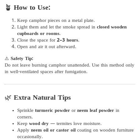
🪴
How to Use:
Keep camphor pieces on a metal plate.
Light them and let the smoke spread in
closed wooden
cupboards or rooms
.
Close the space for
2–3 hours
.
Open and air it out afterward.
⚠️
Safety Tip:
Do not leave burning camphor unattended. Use this method only
in well-ventilated spaces after fumigation.
🌿
Extra Natural Tips
Sprinkle
turmeric powder
or
neem leaf powder
in
corners.
Keep
wood dry
— termites love moisture.
Apply
neem oil or castor oil
coating on wooden furniture
occasionally.