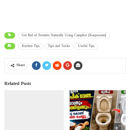
Get Rid of Termites Naturally Using Camphor (Karpooram)
Kitchen Tips
Tips and Tricks
Useful Tips
Share
Related Posts