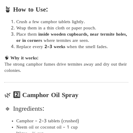
🪴
How to Use:
Crush a few camphor tablets lightly.
Wrap them in a thin cloth or paper pouch.
Place them
inside wooden cupboards, near termite holes,
or in corners
where termites are seen.
Replace every
2–3 weeks
when the smell fades.
🧠
Why it works:
The strong camphor fumes drive termites away and dry out their
colonies.
🌿
2️⃣ Camphor Oil Spray
🔹 Ingredients:
Camphor – 2–3 tablets (crushed)
Neem oil or coconut oil – 1 cup