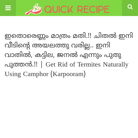
ഇതൊരെണ്ണം മാത്രം മതി.!! ചിതൽ ഇനി
വീടിന്റെ അയലത്തു വരില്ല.. ഇനി
വാതിൽ, കട്ടില, ജനൽ എന്നും പുതു
പുത്തൻ.!! | Get Rid of Termites Naturally
Using Camphor (Karpooram)