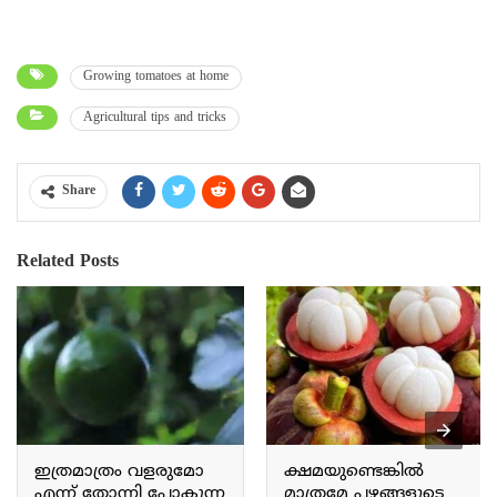
Growing tomatoes at home
Agricultural tips and tricks
Share
Related Posts
ഇത്രമാത്രം വളരുമോ
ക്ഷമയുണ്ടെങ്കിൽ
എന്ന് തോന്നി പോകുന്ന
മാത്രമേ പഴങ്ങളുടെ