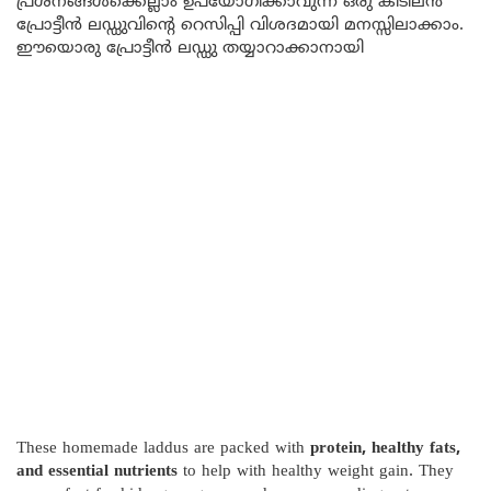
പ്രശ്നങ്ങൾക്കെല്ലാം ഉപയോഗിക്കാവുന്ന ഒരു കിടിലൻ
പ്രോട്ടീൻ ലഡ്ഡുവിന്റെ റെസിപ്പി വിശദമായി മനസ്സിലാക്കാം.
ഈയൊരു പ്രോട്ടീൻ ലഡ്ഡു തയ്യാറാക്കാനായി
These homemade laddus are packed with
protein, healthy fats,
and essential nutrients
to help with healthy weight gain. They