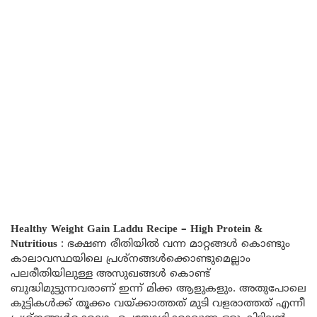
Healthy Weight Gain Laddu Recipe – High Protein &
Nutritious
: ഭക്ഷണ രീതിയിൽ വന്ന മാറ്റങ്ങൾ കൊണ്ടും
കാലാവസ്ഥയിലെ പ്രശ്നങ്ങൾക്കൊണ്ടുമെല്ലാം
പലരീതിയിലുള്ള അസുഖങ്ങൾ കൊണ്ട്
ബുദ്ധിമുട്ടുന്നവരാണ് ഇന്ന് മിക്ക ആളുകളും. അതുപോലെ
കുട്ടികൾക്ക് തൂക്കം വയ്ക്കാത്തത് മുടി വളരാത്തത് എന്നീ