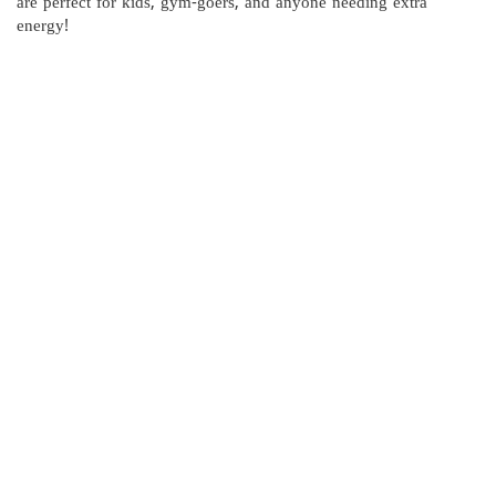
are perfect for kids, gym-goers, and anyone needing extra
energy!