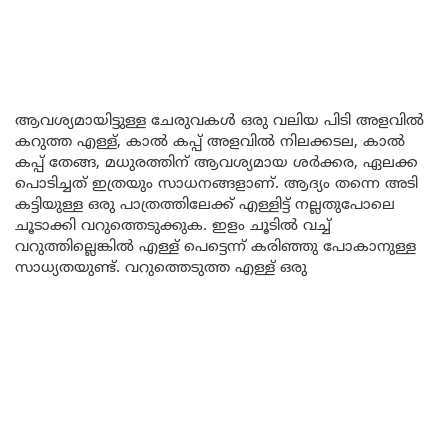
ആവശ്യമായിട്ടുള്ള ചേരുവകൾ ഒരു വലിയ പിടി അളവിൽ
കറുത്ത എള്ള്, കാൽ കപ്പ് അളവിൽ നിലക്കടല, കാൽ
കപ്പ് തേങ്ങ, മധുരത്തിന് ആവശ്യമായ ശർക്കര, ഏലക്ക
പൊടിച്ചത് ഇത്രയും സാധനങ്ങളാണ്. ആദ്യം തന്നെ അടി
കട്ടിയുള്ള ഒരു പാത്രത്തിലേക്ക് എള്ളിട്ട് നല്ലതുപോലെ
ചൂടാക്കി വറുത്തെടുക്കുക. ഇളം ചൂടിൽ വച്ച്
വറുത്തില്ലെങ്കിൽ എള്ള് പെട്ടെന്ന് കരിഞ്ഞു പോകാനുള്ള
സാധ്യതയുണ്ട്. വറുത്തെടുത്ത എള്ള് ഒരു