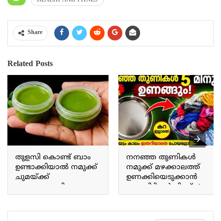
HEALTH AND FITNES
Share
Related Posts
തുളസി കൊണ്ട് ബാം
നനഞ്ഞ തുണികൾ
ഉണ്ടാക്കിയാൽ നമുക്ക്
നമുക്ക് മഴക്കാലത്ത്
ചുമയ്ക്ക്
ഉണക്കിയെടുക്കാൻ
ജലദോഷത്തിനും
ഒരു കിടിലൻ ട്രിക്ക്. A
ഇതൊരു പരിഹാരം
great trick to dry wet
മാർഗമാണ്. Making a
clothes during the rainy
balm using Tulsi provides
season