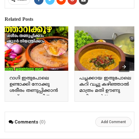
Related Posts
റാഗി ഇതുപോലെ
പച്ചക്കായ ഇതുപോലെ
ഉണ്ടാക്കി നോക്കു
കറി വച്ചു കഴിഞ്ഞാൽ
ശരീരം തണുപ്പിക്കാൻ
മാത്രം മതി ഊണു
ഇത് മാത്രം മതി Try
കഴിക്കാൻ If you prepare
making ragi this way; this
a curry with raw plantains
alone is enough to cool
this way, that alone is
the body.
enough for a meal.
Comments
(0)
Add Comment