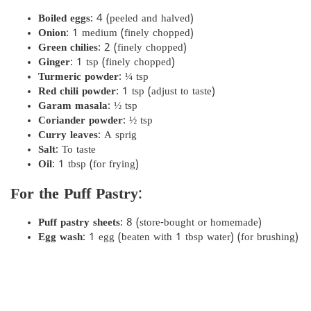
Boiled eggs
: 4 (peeled and halved)
Onion
: 1 medium (finely chopped)
Green chilies
: 2 (finely chopped)
Ginger
: 1 tsp (finely chopped)
Turmeric powder
: ¼ tsp
Red chili powder
: 1 tsp (adjust to taste)
Garam masala
: ½ tsp
Coriander powder
: ½ tsp
Curry leaves
: A sprig
Salt
: To taste
Oil
: 1 tbsp (for frying)
For the Puff Pastry
:
Puff pastry sheets
: 8 (store-bought or homemade)
Egg wash
: 1 egg (beaten with 1 tbsp water) (for brushing)