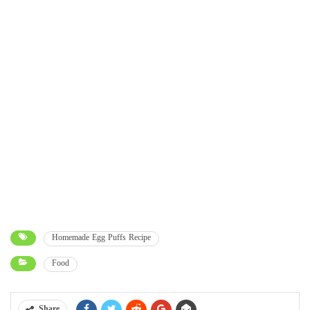
Homemade Egg Puffs Recipe
Food
Share