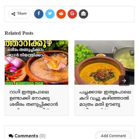
Share
Related Posts
റാഗി ഇതുപോലെ
പച്ചക്കായ ഇതുപോലെ
ഉണ്ടാക്കി നോക്കു
കറി വച്ചു കഴിഞ്ഞാൽ
ശരീരം തണുപ്പിക്കാൻ
മാത്രം മതി ഊണു
ഇത് മാത്രം മതി Try
കഴിക്കാൻ If you prepare
making ragi this way; this
a curry with raw plantains
alone is enough to cool
this way, that alone is
the body.
enough for a meal.
Comments
(0)
Add Comment