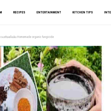
M
RECIPES
ENTERTAINMENT
KITCHEN TIPS
INTE
മില്ല Homemade organic fungicide