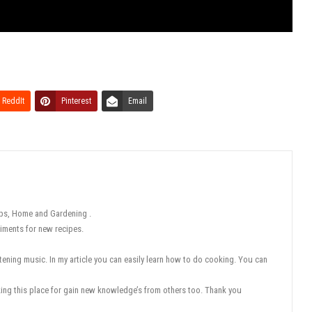
ReddIt
Pinterest
Email
tips, Home and Gardening .
iments for new recipes.
tening music. In my article you can easily learn how to do cooking. You can
eking this place for gain new knowledge’s from others too. Thank you