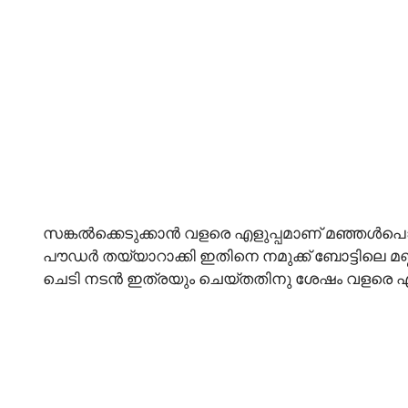
സങ്കൽക്കെടുക്കാൻ വളരെ എളുപ്പമാണ് മഞ്ഞൾപൊടി
പൗഡർ തയ്യാറാക്കി ഇതിനെ നമുക്ക് ബോട്ടിലെ മണ്
ചെടി നടൻ ഇത്രയും ചെയ്തതിനു ശേഷം വളരെ എളുപ്