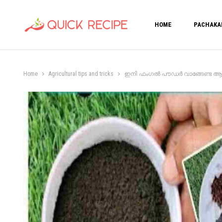
HOME
PACHAKA
Home
Agricultural tips and tricks
ഇനി ഫംഗൽ പൗഡർ വാങ്ങേണ്ട ആവശ്യ