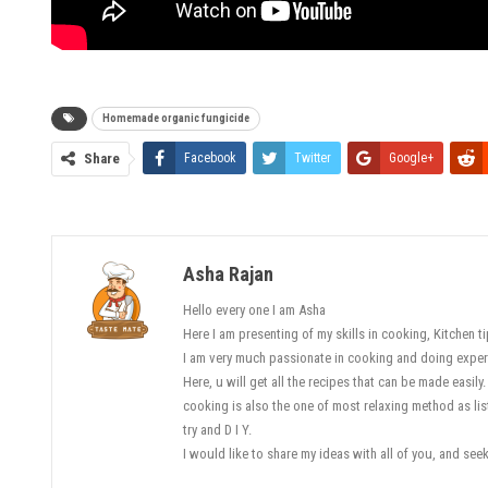
Homemade organic fungicide
Share
Facebook
Twitter
Google+
Asha Rajan
Hello every one I am Asha
Here I am presenting of my skills in cooking, Kitchen 
I am very much passionate in cooking and doing exper
Here, u will get all the recipes that can be made easily.
cooking is also the one of most relaxing method as lis
try and D I Y.
I would like to share my ideas with all of you, and se