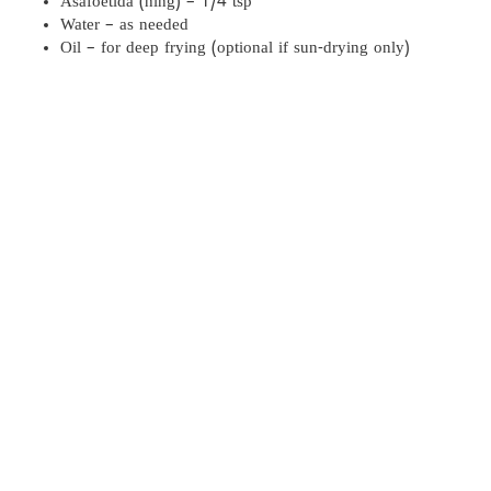
Asafoetida (hing) – 1/4 tsp
Water – as needed
Oil – for deep frying (optional if sun-drying only)