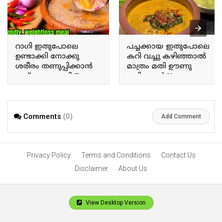
റാഗി ഇതുപോലെ
പച്ചക്കായ ഇതുപോലെ
ഉണ്ടാക്കി നോക്കു
കറി വച്ചു കഴിഞ്ഞാൽ
ശരീരം തണുപ്പിക്കാൻ
മാത്രം മതി ഊണു
ഇത് മാത്രം മതി Try
കഴിക്കാൻ If you prepare
making ragi this way; this
a curry with raw plantains
alone is enough to cool
this way, that alone is
the body.
enough for a meal.
Comments
(0)
Add Comment
Privacy Policy
Terms and Conditions
Contact Us
Disclaimer
About Us
View Desktop Version