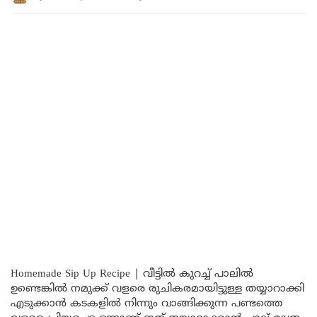
Homemade Sip Up Recipe | വീട്ടിൽ കുറച്ച് പാലിൽ
ഉണ്ടെങ്കിൽ നമുക്ക് വളരെ രുചികരമായിട്ടുള്ള തയ്യാറാക്കി
എടുക്കാൻ കടകളിൽ നിന്നും വാങ്ങിക്കുന്ന പണ്ടത്തെ