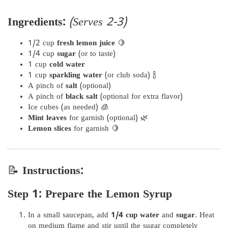
Ingredients:
(Serves 2-3)
1/2 cup
fresh lemon juice
🍋
1/4 cup
sugar
(or to taste)
1 cup
cold water
1 cup
sparkling water
(or club soda) 🍾
A pinch of
salt
(optional)
A pinch of
black salt
(optional for extra flavor)
Ice cubes (as needed) 🧊
Mint leaves
for garnish (optional) 🌿
Lemon slices
for garnish 🍋
📝
Instructions:
Step 1: Prepare the Lemon Syrup
In a small saucepan, add
1/4 cup water
and
sugar
. Heat
on medium flame and stir until the sugar completely