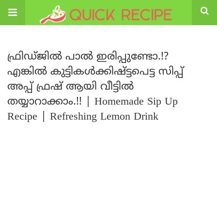
ഫ്രിഡ്ജിൽ പാൽ ഇരിപ്പുണ്ടോ.!?
എങ്കിൽ കുട്ടികൾക്കിഷ്ട്ടപെട്ട സിപ്പ്
അപ്പ് ഫ്രഷ് ആയി വീട്ടിൽ
തയ്യാറാക്കാം.!! | Homemade Sip Up
Recipe | Refreshing Lemon Drink