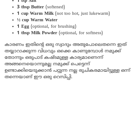
1 tsp Salt
3 tbsp Butter
(softened)
1 cup Warm Milk
(not too hot, just lukewarm)
½ cup Warm Water
1 Egg
(optional, for brushing)
1 tbsp Milk Powder
(optional, for softness)
കാരണം ഇതിന്റെ ഒരു സ്വാദും അതുപോലെതന്നെ ഇത്
തയ്യാറാക്കുന്ന വിധവും ഒക്കെ കാണുമ്പോൾ നമുക്ക്
തോന്നും ഒരുപാട് കഷ്ടമുള്ള കാര്യമാണെന്ന്
അങ്ങനെയൊന്നുമല്ല നമുക്ക് പെട്ടെന്ന്
ഉണ്ടാക്കിയെടുക്കാൻ പറ്റുന്ന നല്ല രുചികരമായിട്ടുള്ള ഒന്ന്
തന്നെയാണ് ഈ ഒരു റെസിപ്പി.