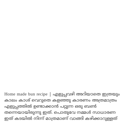
Home made bun recipe | എളുപ്പവഴി അറിയാതെ ഇത്രയും
കാലം കാശ് വെറുതെ കളഞ്ഞു കാരണം അത്രമാത്രം
എളുപ്പത്തിൽ ഉണ്ടാക്കാൻ പറ്റുന്ന ഒരു ബൺ
തന്നെയായിരുന്നു ഇത്. പൊതുവേ നമ്മൾ സാധാരണ
ഇത് കടയിൽ നിന്ന് മാത്രമാണ് വാങ്ങി കഴിക്കാറുള്ളത്