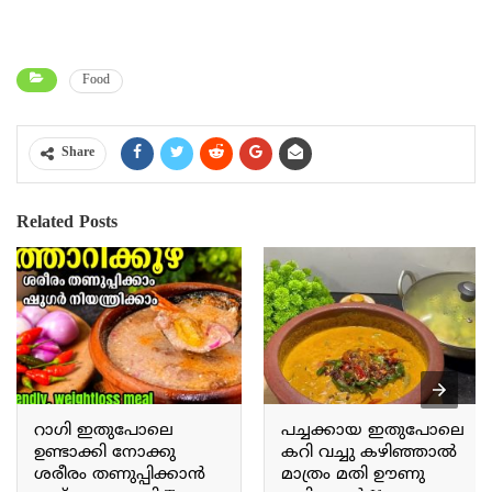
Food
Share
Related Posts
റാഗി ഇതുപോലെ
പച്ചക്കായ ഇതുപോലെ
ഉണ്ടാക്കി നോക്കു
കറി വച്ചു കഴിഞ്ഞാൽ
ശരീരം തണുപ്പിക്കാൻ
മാത്രം മതി ഊണു