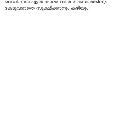
റെഡി. ഇത് എത്ര കാലം വരെ വേണമെങ്കിലും
കേടുവരാതെ സൂക്ഷിക്കാനും കഴിയും.