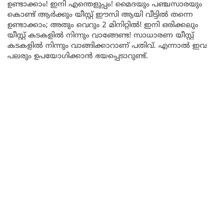
ഉണ്ടാക്കാം! ഇനി എന്തെളുപ്പം! മൈദയും പഞ്ചസാരയും
കൊണ്ട് ആർക്കും യീസ്റ്റ് ഈസി ആയി വീട്ടിൽ തന്നെ
ഉണ്ടാക്കാം; അതും വെറും 2 മിനിറ്റിൽ! ഇനി ഒരിക്കലും
യീസ്റ്റ് കടകളിൽ നിന്നും വാങ്ങേണ്ട! സാധാരണ യീസ്റ്റ്
കടകളിൽ നിന്നും വാങ്ങിക്കാറാണ് പതിവ്. എന്നാൽ ഇവ
പലരും ഉപയോഗിക്കാൻ ഭയപ്പെടാറുണ്ട്.