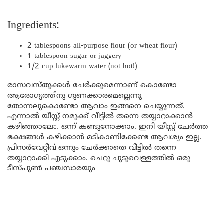
Ingredients:
2 tablespoons all-purpose flour (or wheat flour)
1 tablespoon sugar or jaggery
1/2 cup lukewarm water (not hot!)
രാസവസ്തുക്കൾ ചേർക്കുമെന്നാണ് കൊണ്ടോ
ആരോഗ്യത്തിനു ഗുണക്കാരമെല്ലെന്നു
തോന്നലുകൊണ്ടോ ആവാം ഇങ്ങനെ ചെയ്യുന്നത്.
എന്നാൽ യീസ്റ്റ് നമുക്ക് വീട്ടിൽ തന്നെ തയ്യാറാക്കാൻ
കഴിഞ്ഞാലോ. ഒന്ന് കണ്ടുനോക്കാം. ഇനി യീസ്റ്റ് ചേർത്ത
ഭക്ഷങ്ങൾ കഴിക്കാൻ മടികാണിക്കേണ്ട ആവശ്യം ഇല്ല.
പ്രിസർവേറ്റീവ് ഒന്നും ചേർക്കാതെ വീട്ടിൽ തന്നെ
തയ്യാറാക്കി എടുക്കാം. ചെറു ചൂടുവെള്ളത്തിൽ ഒരു
ടീസ്പൂൺ പഞ്ചസാരയും