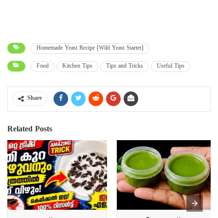
Homemade Yeast Recipe (Wild Yeast Starter)
Food
Kitchen Tips
Tips and Tricks
Useful Tips
Share
Related Posts