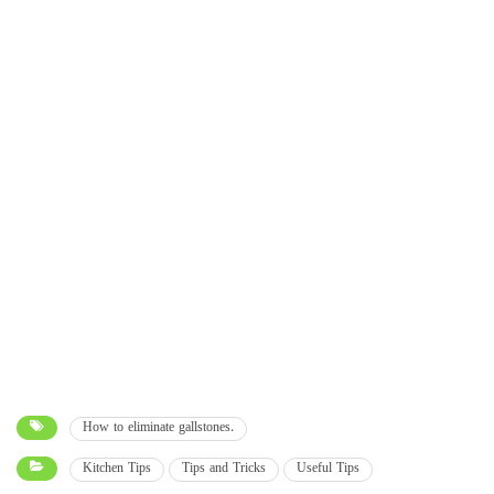
How to eliminate gallstones.
Kitchen Tips
Tips and Tricks
Useful Tips