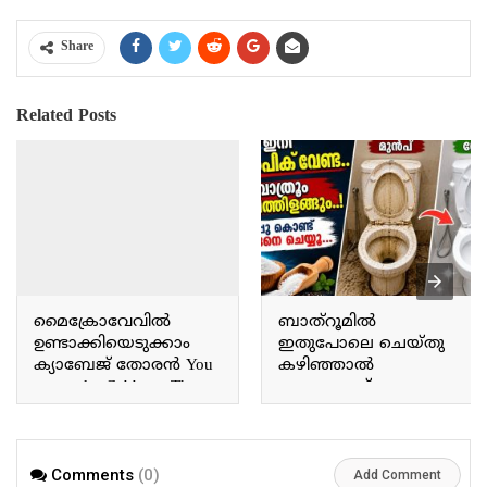
Share
Related Posts
മൈക്രോവേവിൽ
ബാത്റൂമിൽ
ഉണ്ടാക്കിയെടുക്കാം
ഇതുപോലെ ചെയ്തു
ക്യാബേജ് തോരൻ You
കഴിഞ്ഞാൽ
can make Cabbage Thoran
ഉപ്പുകൊണ്ട്
in the microwave.
ചെറിയൊരു സൂത്രം
മാത്രം മതി ഇത്
വളരെയധികം
ഭംഗിയായിട്ട്
Comments
(0)
Add Comment