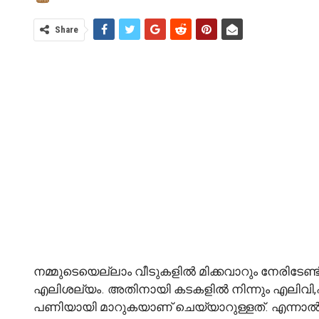
Share
നമ്മുടെയെല്ലാം വീടുകളിൽ മിക്കവാറും നേരിടേണ്ടി
എലിശല്യം. അതിനായി കടകളിൽ നിന്നും എലിവി,ഷം വ
പണിയായി മാറുകയാണ് ചെയ്യാറുള്ളത്. എന്നാൽ