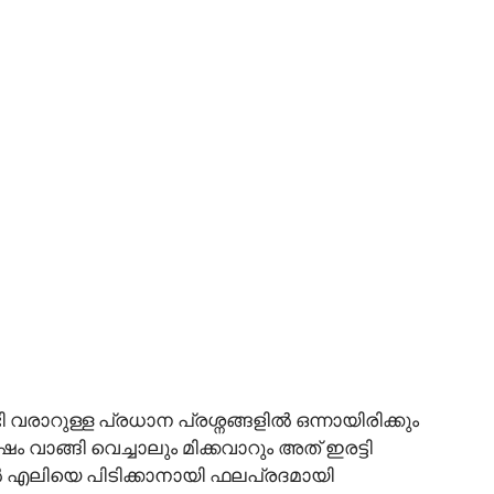
 വരാറുള്ള പ്രധാന പ്രശ്നങ്ങളിൽ ഒന്നായിരിക്കും
ാങ്ങി വെച്ചാലും മിക്കവാറും അത് ഇരട്ടി
 എലിയെ പിടിക്കാനായി ഫലപ്രദമായി