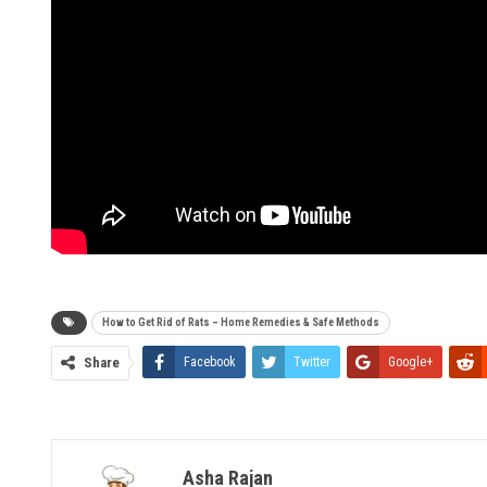
How to Get Rid of Rats – Home Remedies & Safe Methods
Share
Facebook
Twitter
Google+
Asha Rajan