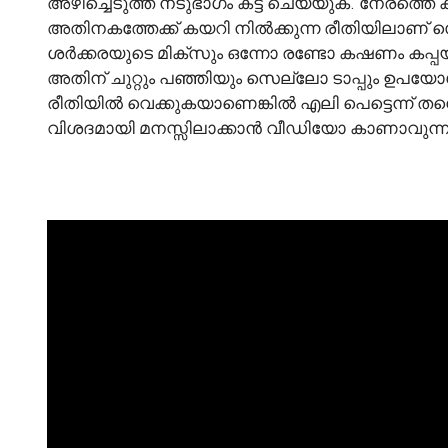
അഴിച്ചെടുത്ത് നടുഭാഗം കട്ട് ചെയ്യുക. നേരത്തെ ക
അതിനകത്തേക്ക് കയറി നിൽക്കുന്ന രീതിയിലാണ് സെ
ശർക്കരയുടെ മിക്സും ഒന്നോ രണ്ടോ കഷണം കപ്പയും 
അതിന് ചുറ്റും പഞ്ഞിയും സെല്ലോ ടാപ്പും ഉപയ
രീതിയിൽ വെക്കുകയാണെങ്കിൽ എലി പെട്ടെന്ന് തന
വിശദമായി മനസ്സിലാക്കാൻ വീഡിയോ കാണാവുന്