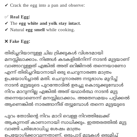
✔ Crack the egg into a pan and observe:
✅
Real Egg:
✔ The
egg white and yolk stay intact
.
✔ Natural
egg smell
while cooking.
❌
Fake Egg:
തിരിച്ചറിയാനുള്ള ചില ട്രിക്കുകൾ വിശദമായി
മനസ്സിലാക്കാം. നിങ്ങൾ കടകളിൽനിന്ന് നാടൻ മുട്ടയാണ്
വാങ്ങാറുള്ളത് എങ്കിൽ അത് ഒറിജിനൽ തന്നെയാണോ
എന്ന് തിരിച്ചറിയാനായി ഒരു ചെറുനാരങ്ങ മാത്രം
ഉപയോഗിച്ചാൽ മതി. ചെറുനാരങ്ങ നടുഭാഗം മുറിച്ച്
നാടൻ മുട്ടയുടെ പുറന്തോടിൽ ഉരച്ചു കൊടുക്കുമ്പോൾ
നിറം മാറുന്നില്ല എങ്കിൽ അത് യഥാർത്ഥ നാടൻ മുട്ട
തന്നെയാണെന്ന് മനസ്സിലാക്കാം. അതേസമയം പറ്റിക്കൽ
ആണെങ്കിൽ നാരങ്ങാനീര് തട്ടുമ്പോൾ തന്നെ മുട്ടയുടെ
പുറം തോടിന്റെ നിറം മാറി വെള്ള നിറത്തിലേക്ക്
ആകുന്നത് കാണാനായി സാധിക്കും. ഇത്തരത്തിൽ മുട്ട
വാങ്ങി പരിശോധിച്ച ശേഷം മാത്രം
ഉപയോഗിക്കാവുന്നതാണ്. ഒരുപാട് മുട്ടകൾ ഒരുമിച്ച്