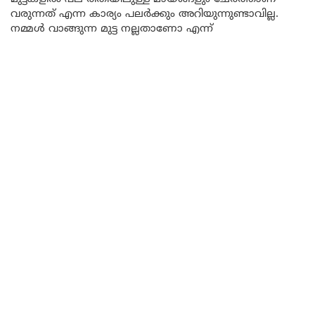
വരുന്നത് എന്ന കാര്യം പലർക്കും അറിയുന്നുണ്ടാവില്ല.
നമ്മൾ വാങ്ങുന്ന മുട്ട നല്ലതാണോ എന്ന്