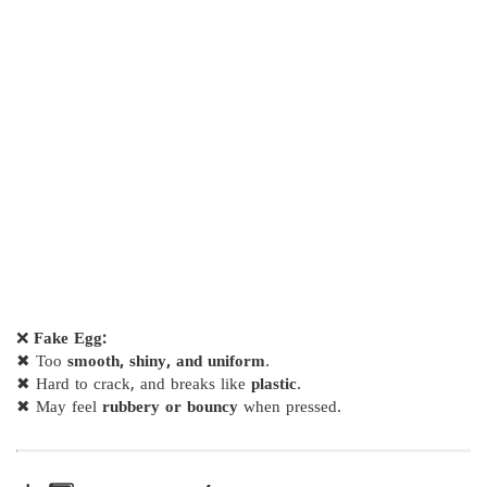
❌
Fake Egg:
✖ Too
smooth, shiny, and uniform
.
✖ Hard to crack, and breaks like
plastic
.
✖ May feel
rubbery or bouncy
when pressed.