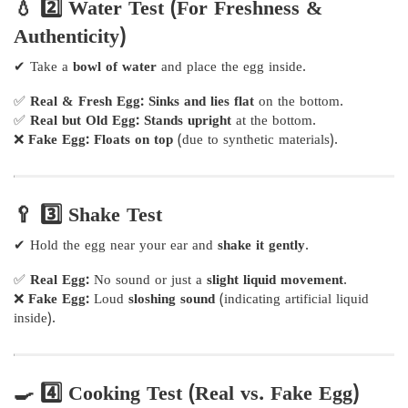
💧 2️⃣ Water Test (For Freshness &
Authenticity)
✔ Take a
bowl of water
and place the egg inside.
✅
Real & Fresh Egg:
Sinks and lies flat
on the bottom.
✅
Real but Old Egg:
Stands upright
at the bottom.
❌
Fake Egg:
Floats on top
(due to synthetic materials).
🥄 3️⃣ Shake Test
✔ Hold the egg near your ear and
shake it gently
.
✅
Real Egg:
No sound or just a
slight liquid movement
.
❌
Fake Egg:
Loud
sloshing sound
(indicating artificial liquid
inside).
🍳 4️⃣ Cooking Test (Real vs. Fake Egg)