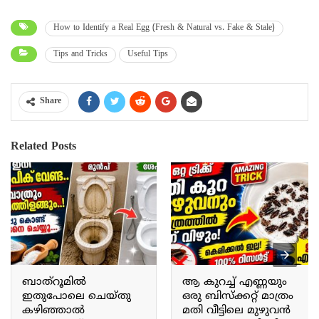
How to Identify a Real Egg (Fresh & Natural vs. Fake & Stale)
Tips and Tricks
Useful Tips
Share
Related Posts
ബാത്റൂമിൽ
ആ കുറച്ച് എണ്ണയും
ഇതുപോലെ ചെയ്തു
ഒരു ബിസ്ക്കറ്റ് മാത്രം
കഴിഞ്ഞാൽ
മതി വീട്ടിലെ മുഴുവൻ