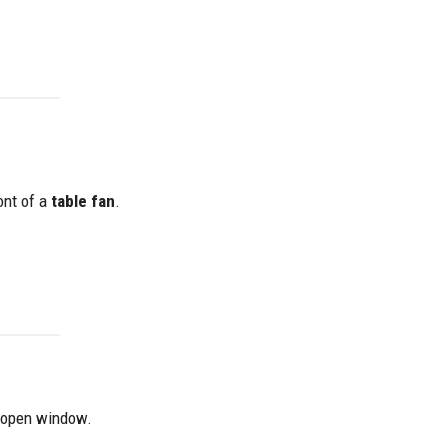
ont of a
table fan
.
n open window.