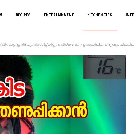
M
RECIPES
ENTERTAINMENT
KITCHEN TIPS
INTE
റക്കും; ഇത്രയും റിസൾട്ട് കിട്ടുന്ന വിദ്യ വേറെ ഉണ്ടാകില്ല.. ഒരു രൂപ ചിലവില്ല.!! 