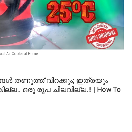
ral Air Cooler at Home
ിങ്ങൾ തണുത്ത് വിറക്കും; ഇത്രയും
കില്ല.. ഒരു രൂപ ചിലവില്ല.!! | How To