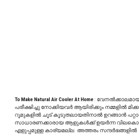
To Make Natural Air Cooler At Home
: വേനൽക്കാലമായാ
പരീക്ഷിച്ചു നോക്കിയവർ ആയിരിക്കും നമ്മളിൽ മിക്
റൂമുകളിൽ ചൂട് കൂടുതലായതിനാൽ ഉറങ്ങാൻ പറ്റാ
സാധാരണക്കാരായ ആളുകൾക്ക് ഉയർന്ന വിലകൊടുത്ത
എളുപ്പമുള്ള കാര്യമല്ല. അത്തരം സന്ദർഭങ്ങളിൽ