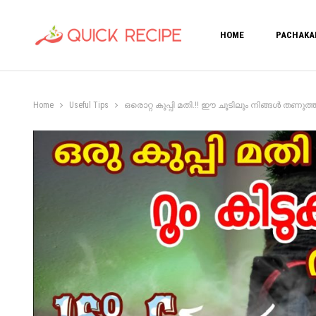
HOME
PACHAKA
Home
Useful Tips
ഒരൊറ്റ കുപ്പി മതി.!! ഈ ചൂടിലും നിങ്ങൾ തണുത്ത് വി