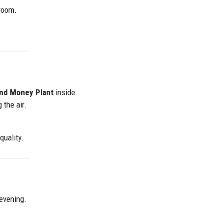
 room.
and Money Plant
inside.
 the air.
quality.
 evening.