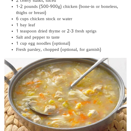
2 celery stalks, sliced
1-2 pounds (500-900g) chicken (bone-in or boneless,
thighs or breast)
6 cups chicken stock or water
1 bay leaf
1 teaspoon dried thyme or 2-3 fresh sprigs
Salt and pepper to taste
1 cup egg noodles (optional)
Fresh parsley, chopped (optional, for garnish)