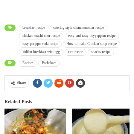
breakfast recipe
catering style chemmenachar recipe
chicken erachi chor recipe
easy and tasty neyyappam recipe
easy parippu vada recipe
How to make Chicken soup recipe
kidilan breakfast with egg
rice recipe
snacks recipe
Recipes
Pachakam
Share
Related Posts