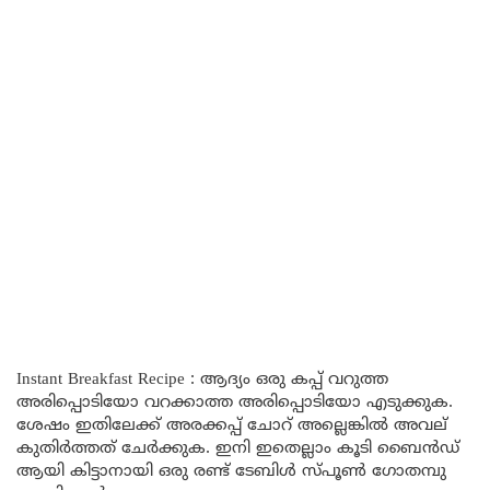
Instant Breakfast Recipe : ആദ്യം ഒരു കപ്പ് വറുത്ത
അരിപ്പൊടിയോ വറക്കാത്ത അരിപ്പൊടിയോ എടുക്കുക.
ശേഷം ഇതിലേക്ക് അരക്കപ്പ് ചോറ് അല്ലെങ്കിൽ അവല്
കുതിർത്തത് ചേർക്കുക. ഇനി ഇതെല്ലാം കൂടി ബൈൻഡ്
ആയി കിട്ടാനായി ഒരു രണ്ട് ടേബിൾ സ്പൂൺ ഗോതമ്പു