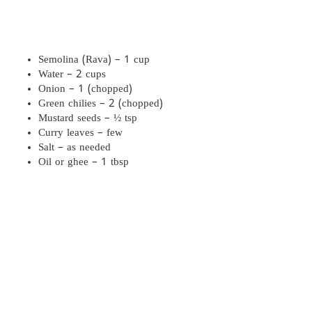
Semolina (Rava) – 1 cup
Water – 2 cups
Onion – 1 (chopped)
Green chilies – 2 (chopped)
Mustard seeds – ½ tsp
Curry leaves – few
Salt – as needed
Oil or ghee – 1 tbsp