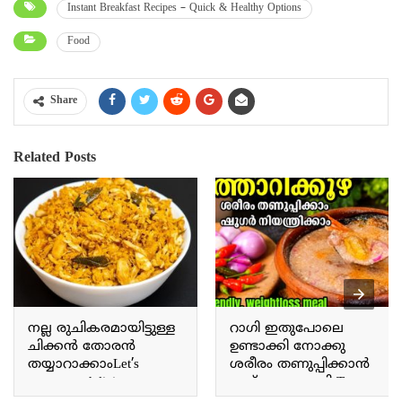
Instant Breakfast Recipes – Quick & Healthy Options
Food
Share
Related Posts
നല്ല രുചികരമായിട്ടുള്ള
റാഗി ഇതുപോലെ
ചിക്കൻ തോരൻ
ഉണ്ടാക്കി നോക്കു
തയ്യാറാക്കാംLet’s
ശരീരം തണുപ്പിക്കാൻ
prepare a delicious
ഇത് മാത്രം മതി Try
chicken thoran.
making ragi this way; this