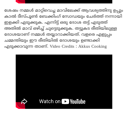
ശേഷം നമ്മൾ മാറ്റിവെച്ച മാവിലേക്ക് ആവശ്യത്തിനു ഉപ്പും
കാൽ ടീസ്പൂൺ ബേക്കിംഗ് സോഡയും ചേർത്ത് നന്നായി
ഇളക്കി എടുക്കുക. എന്നിട്ട് ഒരു ദോശ തട്ട് എടുത്ത്
അതിൽ മാവ് ഒഴിച്ച് ചുട്ടെടുക്കുക. തട്ടുകട രീതിയിലുള്ള
ദോശയാണ് നമ്മൾ തയ്യാറാക്കിയത്. വളരെ എളുപ്പം
ചമ്മന്തിയും ഈ രീതിയിൽ ദോശയും ഉണ്ടാക്കി
എടുക്കാവുന്ന താണ്. Video Credits : Akkus Cooking