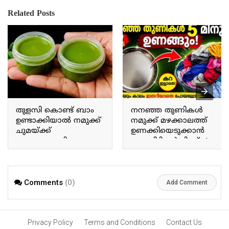
Related Posts
തുളസി കൊണ്ട് ബാം
നനഞ്ഞ തുണികൾ
ഉണ്ടാക്കിയാൽ നമുക്ക്
നമുക്ക് മഴക്കാലത്ത്
ചുമയ്ക്ക്
ഉണക്കിയെടുക്കാൻ
ജലദോഷത്തിനും
ഒരു കിടിലൻ ട്രിക്ക്. A
ഇതൊരു പരിഹാരം
great trick to dry wet
മാർഗമാണ്. Making a
clothes during the rainy
balm using Tulsi provides
season
a remedy for coughs and
Comments
(0)
Add Comment
colds.
Privacy Policy
Terms and Conditions
Contact Us