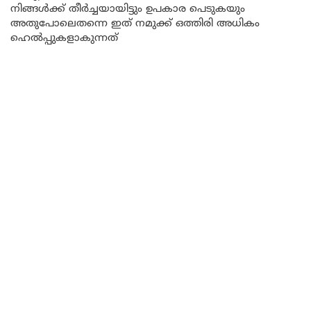
നിങ്ങൾക്ക് തീർച്ചയായിട്ടും ഉപകാര പെടുകയും
അതുപോലെതന്നെ ഇത് നമുക്ക് ഒത്തിരി അധികം
ഹെൽപ്പുകളാകുന്നത്