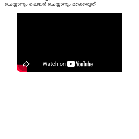
ചെയ്യാനും ഷെയർ ചെയ്യാനും മറക്കരുത്