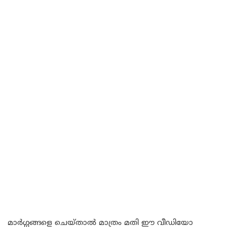
മാർഗ്ഗങ്ങളെ ചെയ്താൽ മാത്രം മതി ഈ വീഡിയോ