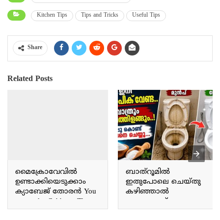
Kitchen Tips
Tips and Tricks
Useful Tips
Share
Related Posts
മൈക്രോവേവിൽ
ബാത്റൂമിൽ
ഉണ്ടാക്കിയെടുക്കാം
ഇതുപോലെ ചെയ്തു
ക്യാബേജ് തോരൻ You
കഴിഞ്ഞാൽ
can make Cabbage Thoran
ഉപ്പുകൊണ്ട്
in the microwave.
ചെറിയൊരു സൂത്രം