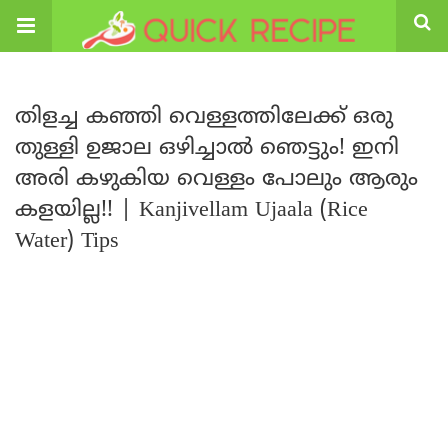
തിളച്ച കഞ്ഞി വെള്ളത്തിലേക്ക് ഒരു
തുള്ളി ഉജാല ഒഴിച്ചാൽ ഞെട്ടും! ഇനി
അരി കഴുകിയ വെള്ളം പോലും ആരും
കളയില്ല!! | Kanjivellam Ujaala (Rice
Water) Tips