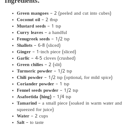
Ingredients:
Green mangoes
– 2 (peeled and cut into cubes)
Coconut oil
– 2 tbsp
Mustard seeds
– 1 tsp
Curry leaves
– a handful
Fenugreek seeds
– 1/2 tsp
Shallots
– 6-8 (sliced)
Ginger
– 1-inch piece (sliced)
Garlic
– 4-5 cloves (crushed)
Green chilies
– 2 (slit)
Turmeric powder
– 1/2 tsp
Chili powder
– 1/2 tsp (optional, for mild spice)
Coriander powder
– 1 tsp
Fennel seeds powder
– 1/2 tsp
Asafoetida (hing)
– 1/4 tsp
Tamarind
– a small piece (soaked in warm water and
squeezed for juice)
Water
– 2 cups
Salt
– to taste