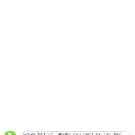
Kovakka (Ivy Gourd) Cultivation Using Paper Glass – Easy Home