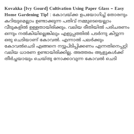
Kovakka (Ivy Gourd) Cultivation Using Paper Glass – Easy
Home Gardening Tip!
: കോവയ്ക്ക ഉപയോഗിച്ച് തോരനും
കറിയുമെല്ലാം ഉണ്ടാക്കുന്ന പതിവ് നമ്മുടെയെല്ലാം
വീടുകളിൽ ഉള്ളതായിരിക്കും. വലിയ രീതിയിൽ പരിചരണം
ഒന്നും നൽകിയില്ലെങ്കിലും എളുപ്പത്തിൽ പടർന്നു കിട്ടുന്ന
ഒരു ചെടിയാണ് കോവൽ. എന്നാൽ പലർക്കും
കോവൽചെടി എങ്ങനെ നട്ടുപിടിപ്പിക്കണം എന്നതിനെപ്പറ്റി
വലിയ ധാരണ ഉണ്ടായിരിക്കില്ല. അത്തരം ആളുകൾക്ക്
തീർച്ചയായും ചെയ്തു നോക്കാവുന്ന കോവൽ ചെടി