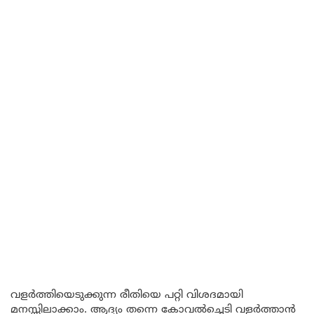
വളർത്തിയെടുക്കുന്ന രീതിയെ പറ്റി വിശദമായി
മനസ്സിലാക്കാം. ആദ്യം തന്നെ കോവൽച്ചെടി വളർത്താൻ