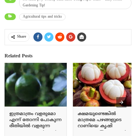
Gardening Tip!
Agricultural tips and tricks
Share
Related Posts
ഇത്രമാത്രം വളരുമോ
ക്ഷമയുണ്ടെങ്കിൽ
എന്ന് തോന്നി പോകുന്ന
മാത്രമേ പഴങ്ങളുടെ
രീതിയിൽ വളരുന്ന
റാണിയെ കൃഷി
അവക്കാഡോ Avocado
ചെയ്യാവൂ The queen of