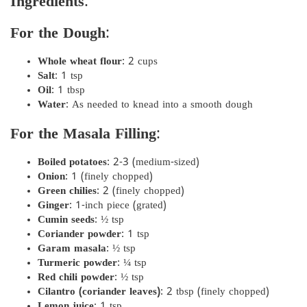
Ingredients
:
For the Dough
:
Whole wheat flour
: 2 cups
Salt
: 1 tsp
Oil
: 1 tbsp
Water
: As needed to knead into a smooth dough
For the Masala Filling
:
Boiled potatoes
: 2-3 (medium-sized)
Onion
: 1 (finely chopped)
Green chilies
: 2 (finely chopped)
Ginger
: 1-inch piece (grated)
Cumin seeds
: ½ tsp
Coriander powder
: 1 tsp
Garam masala
: ½ tsp
Turmeric powder
: ¼ tsp
Red chili powder
: ½ tsp
Cilantro (coriander leaves)
: 2 tbsp (finely chopped)
Lemon juice
: 1 tsp