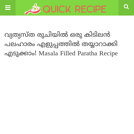
വ്യത്യസ്ത രുചിയിൽ ഒരു കിടിലൻ
പലഹാരം എളുപ്പത്തിൽ തയ്യാറാക്കി
എടുക്കാം! Masala Filled Paratha Recipe