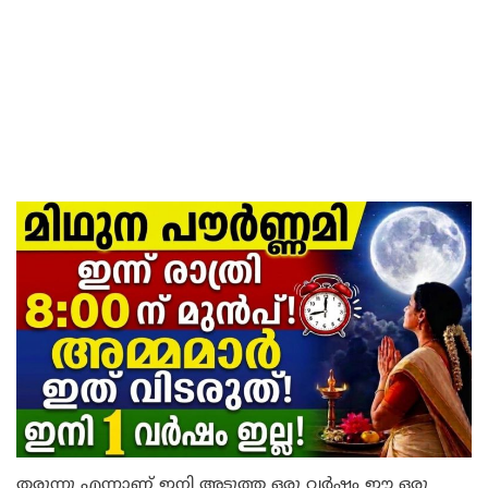
തരുന്നു എന്നാണ് ഇനി അടുത്ത ഒരു വർഷം ഈ ഒരു