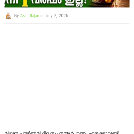
By
Asha Rajan
on July 7, 2026
മിഥുന പൗർണമി ദിവസം നമ്മൾ വ്രതം എടുക്കാറുണ്ട്