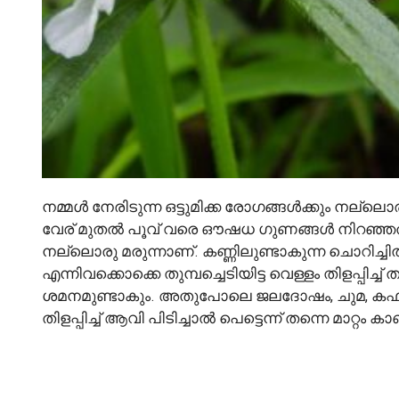
നമ്മൾ നേരിടുന്ന ഒട്ടുമിക്ക രോഗങ്ങൾക്കും നല്ലൊര
വേര് മുതൽ പൂവ് വരെ ഔഷധ ഗുണങ്ങൾ നിറഞ്ഞത
നല്ലൊരു മരുന്നാണ്. കണ്ണിലുണ്ടാകുന്ന ചൊറിച്ചി
എന്നിവക്കൊക്കെ തുമ്പച്ചെടിയിട്ട വെള്ളം തിളപ്പിച്ച
ശമനമുണ്ടാകും. അതുപോലെ ജലദോഷം, ചുമ, കഫക്കെട
തിളപ്പിച്ച് ആവി പിടിച്ചാൽ പെട്ടെന്ന് തന്നെ മാറ്റം ക