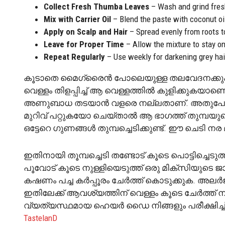
Collect Fresh Thumba Leaves
– Wash and grind fresh
Mix with Carrier Oil
– Blend the paste with coconut oi
Apply on Scalp and Hair
– Spread evenly from roots to
Leave for Proper Time
– Allow the mixture to stay on
Repeat Regularly
– Use weekly for darkening grey hair
കൂടാതെ മൈഗ്രൈൻ പോലെയുള്ള തലവേദനക്കും ഇത
വെള്ളം തിളപ്പിച്ച് ആ വെള്ളത്തിൽ കുളിക്കുകയാണ
അണുബാധ തടയാൻ വളരെ നല്ലതാണ്. അതുപോലെ
മുറിവ് പറ്റുകയോ ചെയ്താൽ ആ ഭാഗത്ത് തുമ്പയുടെ നീര
ഒട്ടേറെ ഗുണങ്ങൾ തുമ്പച്ചെടിക്കുണ്ട്. ഈ ചെടി ന
ഇതിനായി തൂമ്പച്ചെടി തണ്ടോട് കൂടെ പൊട്ടിച്ചെട
പൂവോട് കൂടെ നുള്ളിയെടുത്ത് ഒരു മിക്സിയുടെ ജാറി
കഷണം പച്ച കർപ്പൂരം ചേർത്ത് കൊടുക്കുക. അലർജി 
ഇതിലേക്ക് ആവശ്യത്തിന് വെള്ളം കൂടെ ചേർത്ത് നന്
വ്യത്യസ്ഥമായ ഹെയർ ഡൈ നിങ്ങളും പരീക്ഷിച്ച് നോക്കൂ
TastelanD