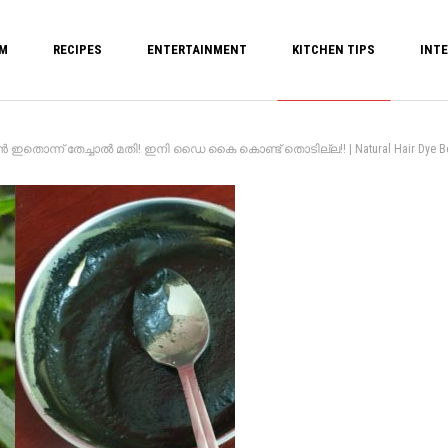
M
RECIPES
ENTERTAINMENT
KITCHEN TIPS
INTE
ാൻ ഇതൊന്ന് തേച്ചാൽ മതി! ഇനി ഡൈ കൈ കൊണ്ട് തൊടില്ല!! | Natural Hair Dye Bet