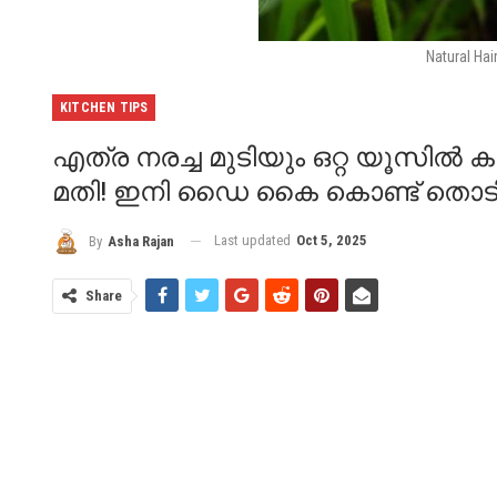
Natural Hai
KITCHEN TIPS
എത്ര നരച്ച മുടിയും ഒറ്റ യൂസിൽ ക
മതി! ഇനി ഡൈ കൈ കൊണ്ട് തൊടില്ല!!
Last updated
Oct 5, 2025
By
Asha Rajan
Share