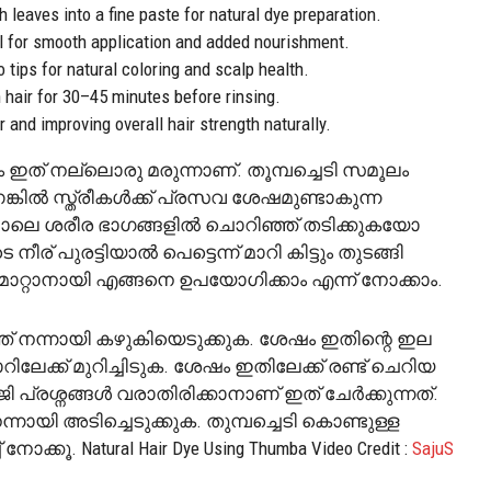
 leaves into a fine paste for natural dye preparation.
l for smooth application and added nourishment.
 tips for natural coloring and scalp health.
 hair for 30–45 minutes before rinsing.
 and improving overall hair strength naturally.
് നല്ലൊരു മരുന്നാണ്. തൂമ്പച്ചെടി സമൂലം
െങ്കിൽ സ്ത്രീകൾക്ക് പ്രസവ ശേഷമുണ്ടാകുന്ന
 ശരീര ഭാഗങ്ങളിൽ ചൊറിഞ്ഞ് തടിക്കുകയോ
് പുരട്ടിയാൽ പെട്ടെന്ന് മാറി കിട്ടും തുടങ്ങി
ര മാറ്റാനായി എങ്ങനെ ഉപയോഗിക്കാം എന്ന് നോക്കാം.
ുത്ത് നന്നായി കഴുകിയെടുക്കുക. ശേഷം ഇതിന്റെ ഇല
ലേക്ക് മുറിച്ചിടുക. ശേഷം ഇതിലേക്ക് രണ്ട് ചെറിയ
പ്രശ്നങ്ങൾ വരാതിരിക്കാനാണ് ഇത് ചേർക്കുന്നത്.
നായി അടിച്ചെടുക്കുക. തുമ്പച്ചെടി കൊണ്ടുള്ള
. Natural Hair Dye Using Thumba Video Credit :
SajuS