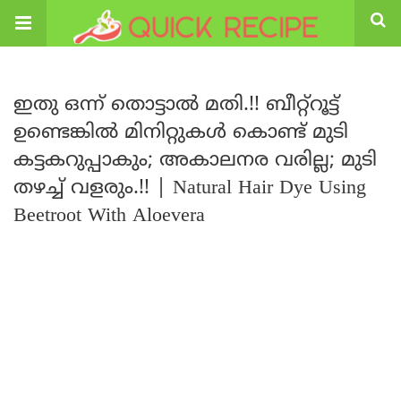
ഇതു ഒന്ന് തൊട്ടാൽ മതി.!! ബീറ്റ്റൂട്ട്
ഉണ്ടെങ്കിൽ മിനിറ്റുകൾ കൊണ്ട് മുടി
കട്ടകറുപ്പാകും; അകാലനര വരില്ല; മുടി
തഴച്ച് വളരും.!! | Natural Hair Dye Using
Beetroot With Aloevera