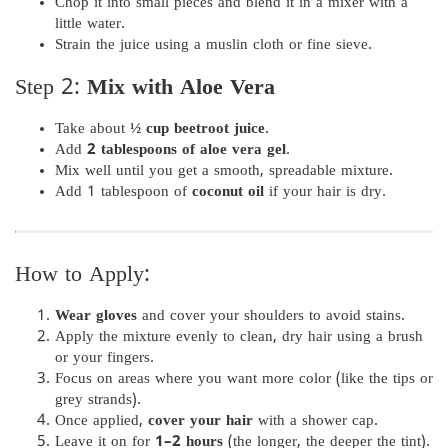
Chop it into small pieces and blend it in a mixer with a
little water.
Strain the juice using a muslin cloth or fine sieve.
Step 2:
Mix with Aloe Vera
Take about
½ cup beetroot juice
.
Add
2 tablespoons of aloe vera gel
.
Mix well until you get a smooth, spreadable mixture.
Add 1 tablespoon of
coconut oil
if your hair is dry.
How to Apply:
Wear gloves
and cover your shoulders to avoid stains.
Apply the mixture evenly to clean, dry hair using a brush
or your fingers.
Focus on areas where you want more color (like the tips or
grey strands).
Once applied,
cover your hair
with a shower cap.
Leave it on for
1–2 hours
(the longer, the deeper the tint).