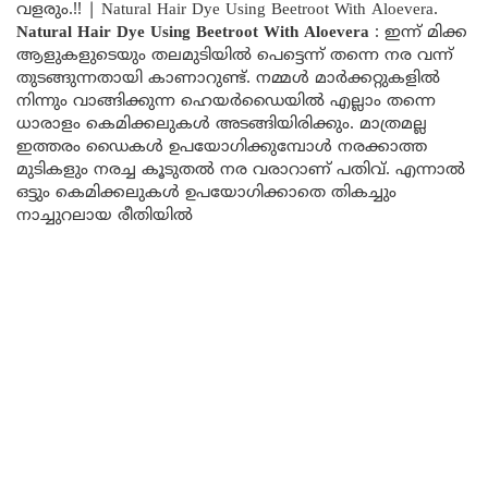
വളരും.!! | Natural Hair Dye Using Beetroot With Aloevera.
Natural Hair Dye Using Beetroot With Aloevera
: ഇന്ന് മിക്ക
ആളുകളുടെയും തലമുടിയില്‍ പെട്ടെന്ന് തന്നെ നര വന്ന്
തുടങ്ങുന്നതായി കാണാറുണ്ട്. നമ്മൾ മാർക്കറ്റുകളിൽ
നിന്നും വാങ്ങിക്കുന്ന ഹെയർഡൈയിൽ എല്ലാം തന്നെ
ധാരാളം കെമിക്കലുകൾ അടങ്ങിയിരിക്കും. മാത്രമല്ല
ഇത്തരം ഡൈകൾ ഉപയോഗിക്കുമ്പോൾ നരക്കാത്ത
മുടികളും നരച്ച കൂടുതൽ നര വരാറാണ് പതിവ്. എന്നാൽ
ഒട്ടും കെമിക്കലുകൾ ഉപയോഗിക്കാതെ തികച്ചും
നാച്ചുറലായ രീതിയിൽ