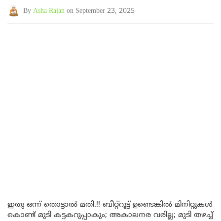
By
Asha Rajan
on September 23, 2025
ഇതു ഒന്ന് തൊട്ടാൽ മതി.!! ബീറ്റ്റൂട്ട് ഉണ്ടെങ്കിൽ മിനിറ്റുകൾ
കൊണ്ട് മുടി കട്ടകറുപ്പാകും; അകാലനര വരില്ല; മുടി തഴച്ച്